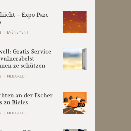
liicht – Expo Parc
s
6
EVÉNEMENT
ell: Gratis Service
i vulnerabelst
unen ze schützen
6
NEIEGKEET
hten an der Escher
s zu Bieles
6
NEIEGKEET