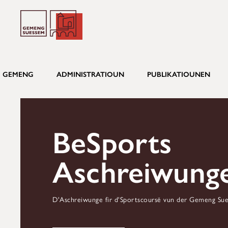
GEMENG
ADMINISTRATIOUN
PUBLIKATIOUNEN
BeSports
Aschreiwung
D'Aschreiwunge fir d'Sportscoursë vun der Gemeng Sue