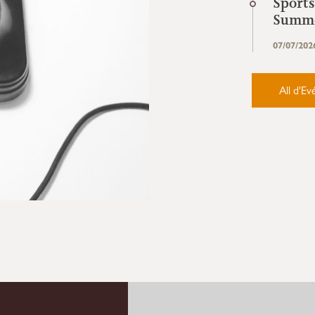
Sport
Summe
07/07/202
All d'E