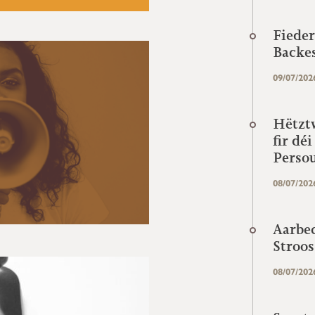
Fieder
Backe
09/07/202
Hëtztw
fir dé
Perso
08/07/202
Aarbec
Stroos
08/07/202