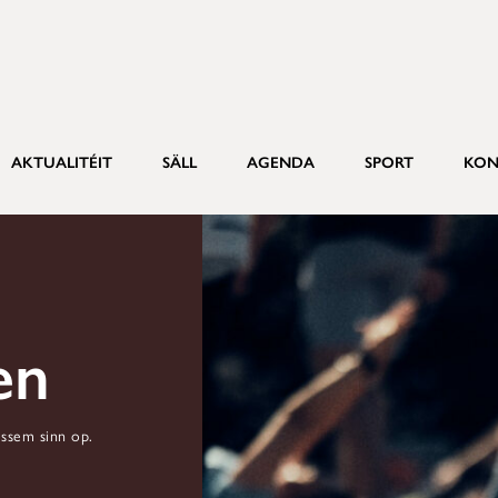
AKTUALITÉIT
SÄLL
AGENDA
SPORT
KON
en
ssem sinn op.