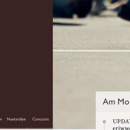
Am Mo
en
Nuetsrallye
Concours
UPDAT
eriww