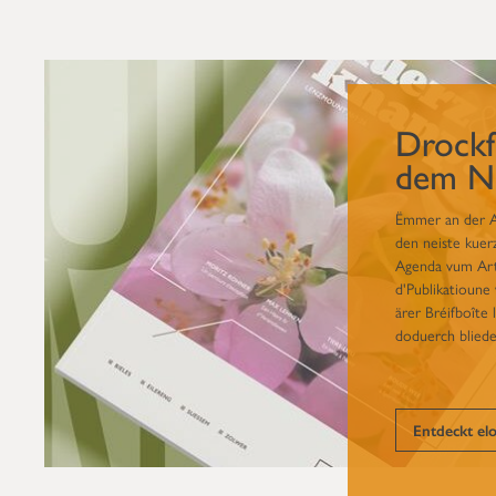
Drockf
dem N
Ëmmer an der Av
den neiste kuer
Agenda vum Arti
d'Publikatioun
ärer Bréifboîte 
doduerch bliede
Entdeckt el