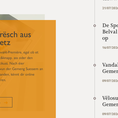
21/07/202
De Spo
rësch aus
Belval
op
etz
16/07/202
ant-Première, egal ob et
z&knapp. ass oder den
kuss. Nach éier
Vanda
e vun der Gemeng Suessem an
Gemen
landen, kënnt dir online
ren.
09/07/202
Vëlos
o
Geme
09/07/202