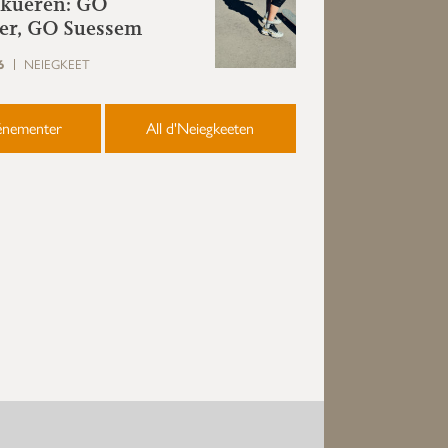
skueren: GO
r, GO Suessem
6
NEIEGKEET
vénementer
All d'Neiegkeeten