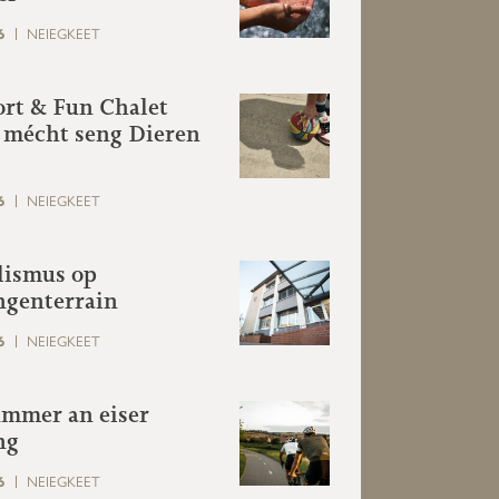
6
NEIEGKEET
rt & Fun Chalet
 mécht seng Dieren
6
NEIEGKEET
lismus op
genterrain
6
NEIEGKEET
ummer an eiser
ng
6
NEIEGKEET