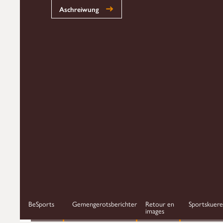
Aschreiwung
BeSports
Gemengerotsberichter
Retour en
Sportskuer
images