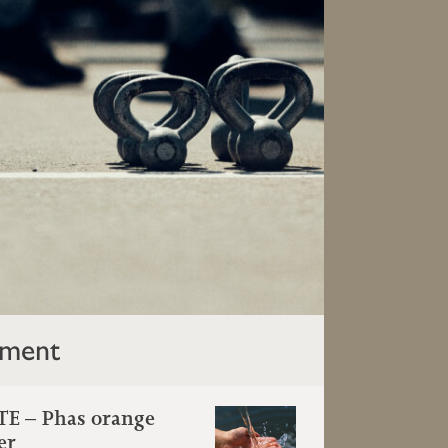
ment
E – Phas orange
er