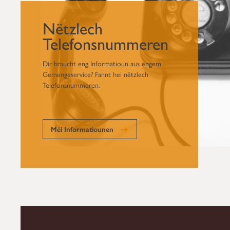
Nëtzlech
Telefonsnummeren
Dir braucht eng Informatioun aus engem
Gemengeservice? Fannt hei nëtzlech
Telefonsnummeren.
Méi Informatiounen