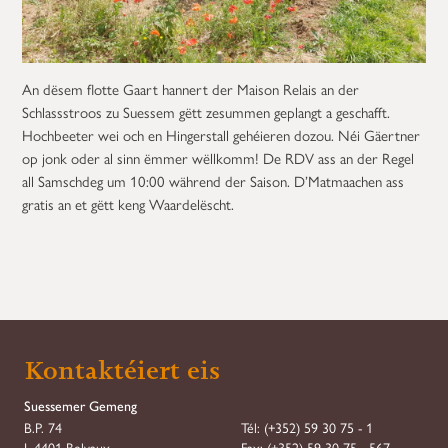
An dësem flotte Gaart hannert der Maison Relais an der
Schlassstroos zu Suessem gëtt zesummen geplangt a geschafft.
Hochbeeter wei och en Hingerstall gehéieren dozou. Néi Gäertner
op jonk oder al sinn ëmmer wëllkomm! De RDV ass an der Regel
all Samschdeg um 10:00 während der Saison. D’Matmaachen ass
gratis an et gëtt keng Waardelëscht.
Kontaktéiert eis
Suessemer Gemeng
B.P. 74
Tél:
(+352) 59 30 75 - 1
L-4401 Belvaux
Fax:
(+352) 59 30 75 - 567