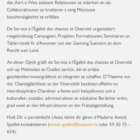
dës Aart a Weis existent Relatiounen ze stäerken an nei
Collaboratiounen ze kreéieren a seng Missioune
beschtméiglechst ze erfëllen.
De Service à l’Égalité des chances et Diversité organiséiert
reegelméisseg Campagnen, Projeten, Formatiounen, Seminairen an
Table-rondë fir d’Awunner vun der Gemeng Suessem an dem
Rescht vum Land.
An dëser Optik gräift de Service à l’Égalité des chances et Diversité
och op Methoden an Outilen zeréck, déi et erlabe
geschlechteriwwergräifend an integrativ ze schaffen. D’Theeme vun
der Chancëgläichheet an der Diversitéit besëtzen effektiv en
interdisziplinäre Charakter a fanne sech beispillsweis och a
kulturellen, sozialen, administrativen an edukative Beräicher erëm,
grad ewéi an den Infrastrukturen an der Fräizaitgestaltung.
Hutt Dir e perséinlecht Uleies kënnt dir gären d‘Madame Annick
Spellini kontaktéieren (
annick.spellini@suessem.lu
oder 59 30 75 –
654).