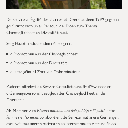
De Service à l’Égalité des chances et Diversité, deen 1999 gegrënnt
gouf, riicht sech un all Persoun, déi Froen zum Thema
Chancëgläichheet an Diversitéit huet.
Seng Haaptmissioune sinn déi Follgend:
d’Promotioun vun der Chancëgläichheet
d’Promotioun vun der Diversitéit
d’Lutte géint all Zort vun Diskriminatioun
Zudeem offréiert de Service Consultatioune fir d‘Awunner an
d’Gemengepersonal bezüglech der Chancëgläichheet an der
Diversitéit.
Als Member vum
Réseau national des délégué(e)s à l’égalité entre
femmes et hommes
collaboréiert de Service mat anere Gemengen,
esou wéi mat aneren nationalen an internationalen Acteure fir op