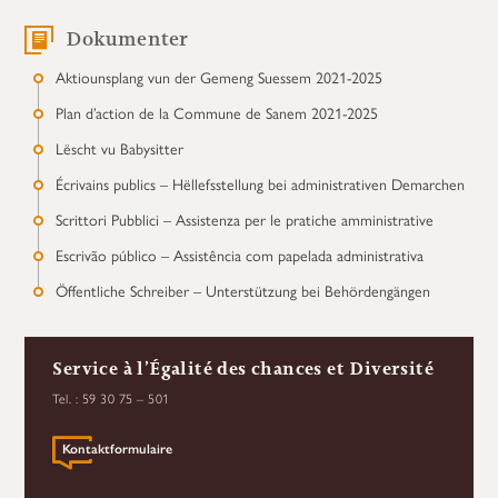
Dokumenter
Aktiounsplang vun der Gemeng Suessem 2021-2025
Plan d’action de la Commune de Sanem 2021-2025
Lëscht vu Babysitter
Écrivains publics – Hëllefsstellung bei administrativen Demarchen
Scrittori Pubblici – Assistenza per le pratiche amministrative
Escrivão público – Assistência com papelada administrativa
Öffentliche Schreiber – Unterstützung bei Behördengängen
Service à l’Égalité des chances et Diversité
Tel. : 59 30 75 – 501
Kontaktformulaire