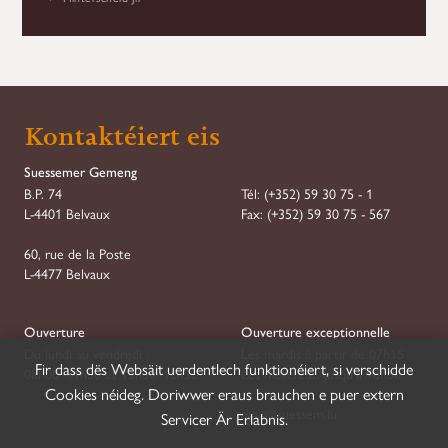
Kontaktéiert eis
Suessemer Gemeng
B.P. 74
Tél:
(+352) 59 30 75 - 1
L-4401 Belvaux
Fax:
(+352) 59 30 75 - 567
60, rue de la Poste
L-4477 Belvaux
Ouverture
Ouverture exceptionnelle
Du lundi au vendredi :
Les mardis à partir de 07h15
Fir dass dës Websäit uerdentlech funktionéiert, si verschidde
08h00–11h30 et 13h30–16h30
Les mercredis jusqu'à 18h00
Cookies néideg. Doriwwer eraus brauchen e puer extern
mail@suessem.lu
Servicer Är Erlabnis.