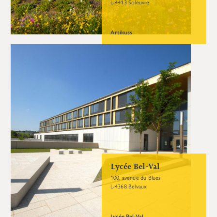
L-4413 Soleuvre
Artikuss
Lycée Bel-Val
100, avenue du Blues
L-4368 Belvaux
Lycée Bel-Val