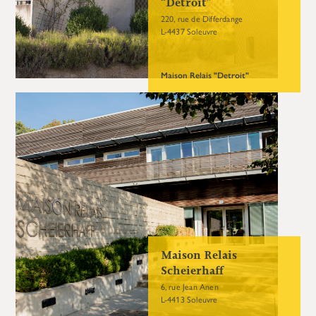
“Detroit”
220, rue de Differdange
L-4437 Soleuvre
Maison Relais "Detroit"
Maison Relais
Scheierhaff
6, rue Jean Anen
L-4413 Soleuvre