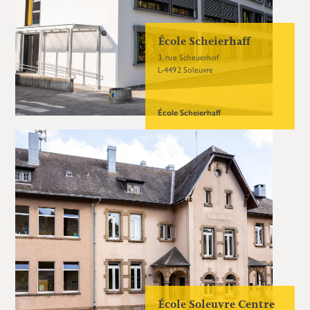
École Scheierhaff
3, rue Scheuerhof
L-4492 Soleuvre
École Scheierhaff
École Soleuvre Centre