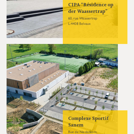
CIPA “Résidence op
der Waassertrap”
60, rue Waassertrap
L-4408 Belvaux
Complexe Sportif
Sanem
Rue de Niederkorn,