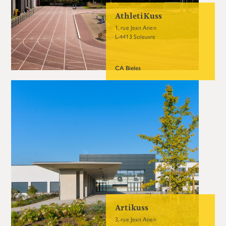
AthletiKuss
1, rue Jean Anen
L-4413 Soleuvre
CA Bieles
Artikuss
3, rue Jean Anen