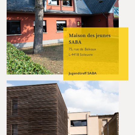
Maison des jeunes
SABA
75, rue de Belvaux
L-4418 Soleuvre
Jugendtreff SABA