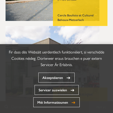
Cercle Bouliste et Culturel
Belvaux-Metzerlach
Fir dass dës Websäit uerdentlech funktionéiert, si verschidde
Cookies néideg. Doriwwer eraus brauchen e puer extern
Servicer Är Erlabnis.
Akzeptéieren
Servicer auswielen
Service Technique
75, rue de l'Usine
Méi Informatiounen
L-4490 Belvaux
Demarchen an Annuaire
Mell et