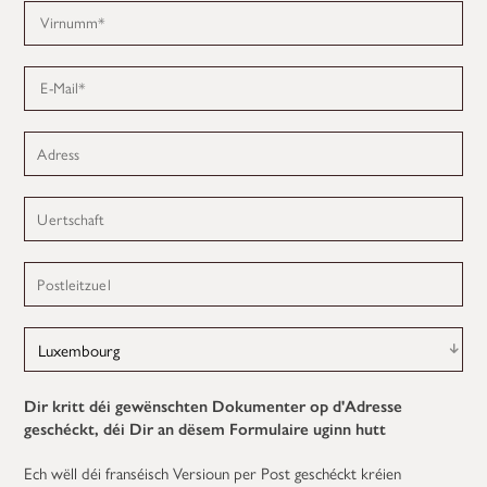
Virnumm
*
E-Mail
*
Adress
Uertschaft
Postleitzuel
Dir kritt déi gewënschten Dokumenter op d'Adresse
geschéckt, déi Dir an dësem Formulaire uginn hutt
Ech wëll déi franséisch Versioun per Post geschéckt kréien