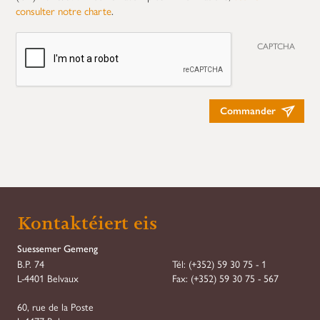
consulter notre charte
.
CAPTCHA
Commander
Kontaktéiert eis
Suessemer Gemeng
B.P. 74
Tél:
(+352) 59 30 75 - 1
L-4401 Belvaux
Fax:
(+352) 59 30 75 - 567
60, rue de la Poste