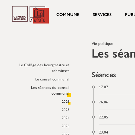
COMMUNE
SERVICES
PUB
Vie politique
Les séa
Le Collège des bourgmestre et
échevin·e·s
Séances
Le conseil communal
17.07
Les séances du conseil
communal
2026
26.06
2025
22.05
2024
2023
23.04
2022