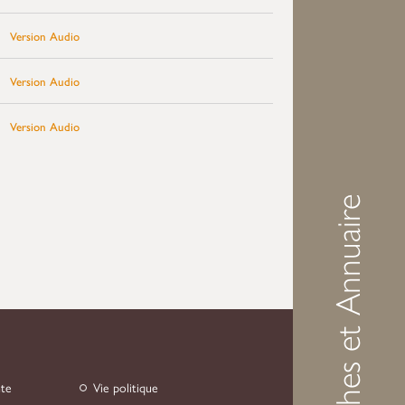
Version Audio
Version Audio
Version Audio
Démarches et Annuaire
nte
Vie politique