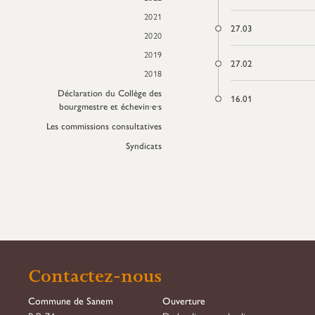
2021
27.03
2020
2019
27.02
2018
Déclaration du Collège des
16.01
bourgmestre et échevin·e·s
Les commissions consultatives
Syndicats
Contactez-nous
Commune de Sanem
Ouverture