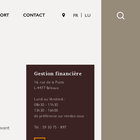
PORT
CONTACT
FR
LU
Gestion financière
16, rue de la Poste
L-4477 Belvaux
Lundi au Vendredi :
08h30 - 11h30
13h30 - 16h00
de préférence sur rendez-vous
uvant
Tél. : 59 30 75 - 897