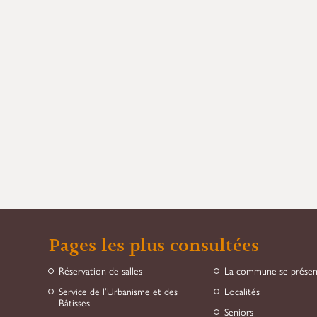
Pages les plus consultées
Réservation de salles
La commune se prése
Service de l’Urbanisme et des
Localités
Bâtisses
Seniors