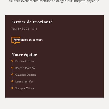
d’autres événements mettant en danger leur intégrité physique
Service de Proximité
Tél. : 59 30 75 – 511
Formulaire de contact
Notre équipe
Pescarolo Sven
Barone Moreno
Cavalieri Daniele
Lopes Jennifer
Soragna Chiara