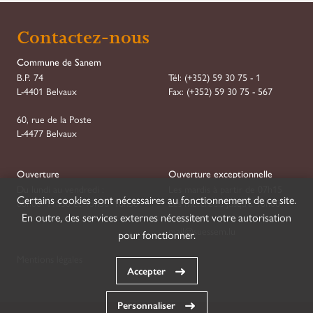
Contactez-nous
Commune de Sanem
B.P. 74
Tél:
(+352) 59 30 75 - 1
L-4401 Belvaux
Fax:
(+352) 59 30 75 - 567
60, rue de la Poste
L-4477 Belvaux
Ouverture
Ouverture exceptionnelle
Du lundi au vendredi :
Les mardis à partir de 07h15
Certains cookies sont nécessaires au fonctionnement de ce site.
08h00–11h30 et 13h30–16h30
Les mercredis jusqu'à 18h00
En outre, des services externes nécessitent votre autorisation
mail@suessem.lu
pour fonctionner.
Mentions légales
Accepter
Personnaliser