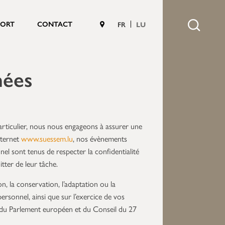
PORT
CONTACT
FR
LU
nées
articulier, nous nous engageons à assurer une
nternet
www.suessem.lu
, nos évènements
l sont tenus de respecter la confidentialité
tter de leur tâche.
on, la conservation, l’adaptation ou la
 personnel, ainsi que sur l’exercice de vos
 du Parlement européen et du Conseil du 27