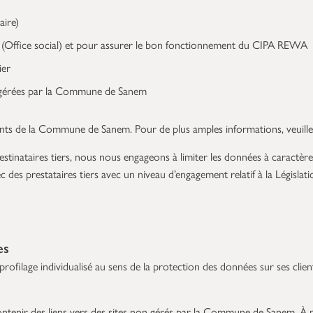
aire)
l (Office social) et pour assurer le bon fonctionnement du CIPA REWA
ier
s gérées par la Commune de Sanem
ments de la Commune de Sanem. Pour de plus amples informations, veuill
stinataires tiers, nous nous engageons à limiter les données à caractère
ec des prestataires tiers avec un niveau d’engagement relatif à la Législ
es
filage individualisé au sens de la protection des données sur ses clien
tenir des liens vers des sites non gérés par la Commune de Sanem. À n