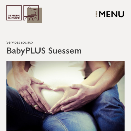
MENU
Services sociaux
BabyPLUS Suessem