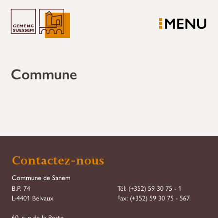
MENU
Commune
Contactez-nous
Commune de Sanem
B.P. 74
Tél:
(+352) 59 30 75 - 1
L-4401 Belvaux
Fax:
(+352) 59 30 75 - 567
60, rue de la Poste