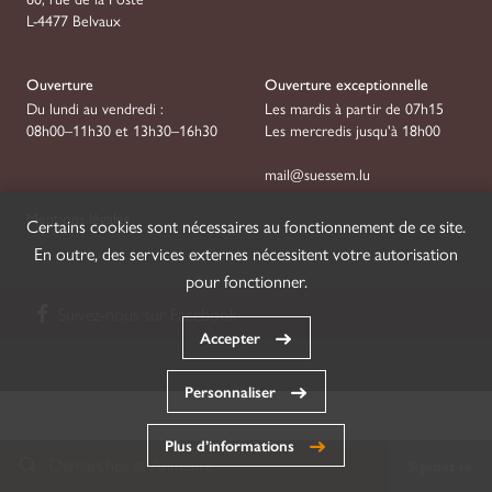
L-4477 Belvaux
Ouverture
Ouverture exceptionnelle
Du lundi au vendredi :
Les mardis à partir de 07h15
08h00–11h30 et 13h30–16h30
Les mercredis jusqu'à 18h00
mail@suessem.lu
Mentions légales
Certains cookies sont nécessaires au fonctionnement de ce site.
En outre, des services externes nécessitent votre autorisation
pour fonctionner.
Suivez-nous sur
Facebook
Accepter
Personnaliser
Plus d’informations
Démarches et Annuaire
Signalez-le