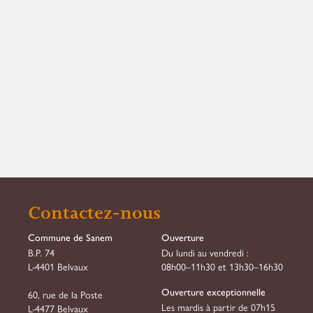
Contactez-nous
Commune de Sanem
Ouverture
B.P. 74
Du lundi au vendredi :
L-4401 Belvaux
08h00–11h30 et 13h30–16h30
Ouverture exceptionnelle
60, rue de la Poste
Les mardis à partir de 07h15
L-4477 Belvaux