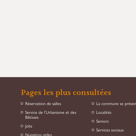
Pages les plus consultées
Réservation de salles
La commune se prése
Service de l’Urbanisme et des
Localités
Bâtisses
Seniors
Jobs
Services sociaux
Numéros utiles