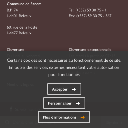
Commune de Sanem
B.P. 74
Tél:
(+352) 59 30 75 - 1
L-4401 Belvaux
Fax:
(+352) 59 30 75 - 567
60, rue de la Poste
L-4477 Belvaux
Ouverture
Ouverture exceptionnelle
Du lundi au vendredi :
Les mardis à partir de 07h15
Certains cookies sont nécessaires au fonctionnement de ce site.
08h00–11h30 et 13h30–16h30
Les mercredis jusqu'à 18h00
En outre, des services externes nécessitent votre autorisation
mail@suessem.lu
pour fonctionner.
Mentions légales
Accepter
Personnaliser
Suivez-nous sur
Facebook
Plus d’informations
Démarches et Annuaire
Signalez-le