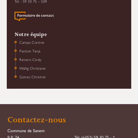
Tél. : 59 30 75 – 509
Formulaire de contact
Notre équipe
Campo Corinne
Pastore Tanja
Reiners Cindy
Wallig Christiane
Gomes Christine
Contactez-nous
Commune de Sanem
B.P. 74
Tél:
(+352) 59 30 75 - 1