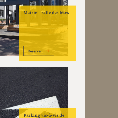
Mairie – salle des fêtes
Réserver
Parking vis-à-vis de