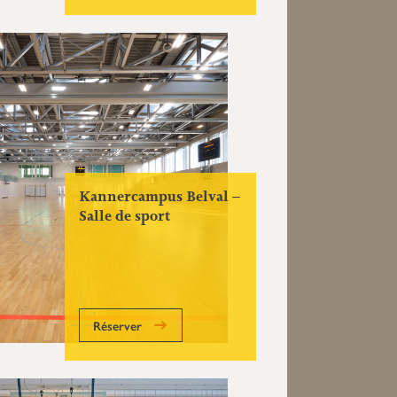
Kannercampus Belval –
Salle de sport
Réserver