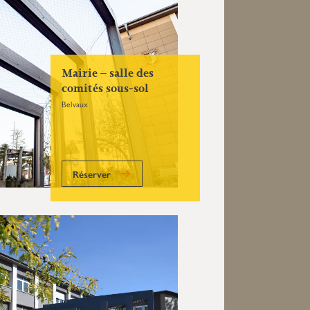
Mairie – salle des
comités sous-sol
Belvaux
Réserver