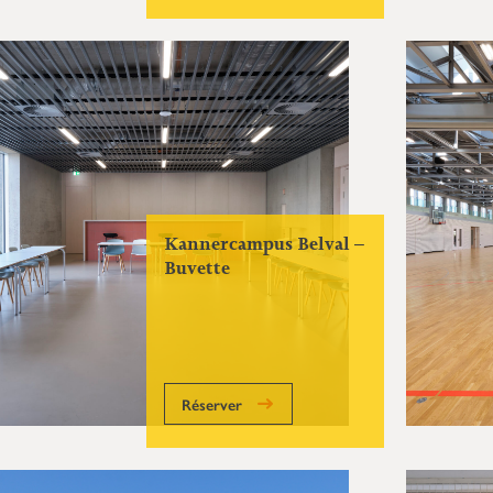
Kannercampus Belval –
Buvette
Réserver