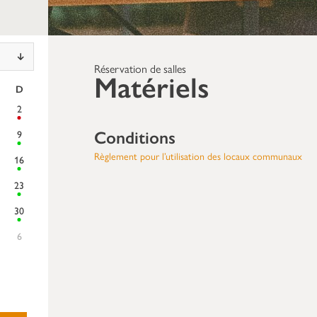
Réservation de salles
Matériels
D
2
Conditions
9
Règlement pour l’utilisation des locaux communaux
16
23
30
6
Demande de Réservation
Étape
1
sur
7