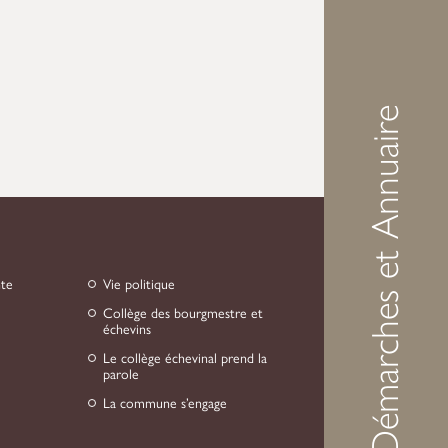
Démarches et Annuaire
Date de fin
*
Heure de fin
*
JJ
slash
MM
slash
nte
Vie politique
Suivant
AAAA
Collège des bourgmestre et
échevins
Le collège échevinal prend la
parole
La commune s’engage