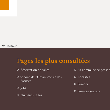
Réservation
Type
*
Association
Société
Date de début
*
Heure de début
*
Retour
JJ
slash
Pages les plus consultées
MM
slash
Réservation de salles
La commune se prése
AAAA
Service de l’Urbanisme et des
Localités
Bâtisses
Seniors
Jobs
Services sociaux
Numéros utiles