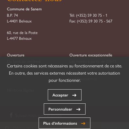
Commune de Sanem
B.P. 74
Tél:
(+352) 59 30 75 - 1
L-4401 Belvaux
Fax:
(+352) 59 30 75 - 567
60, rue de la Poste
L-4477 Belvaux
Ouverture
Ouverture exceptionnelle
Du lundi au vendredi :
Les mardis à partir de 07h15
Certains cookies sont nécessaires au fonctionnement de ce site.
08h00–11h30 et 13h30–16h30
Les mercredis jusqu'à 18h00
En outre, des services externes nécessitent votre autorisation
mail@suessem.lu
pour fonctionner.
Mentions légales
Accepter
Personnaliser
Suivez-nous sur
Facebook
Plus d’informations
Démarches et Annuaire
Signalez-le