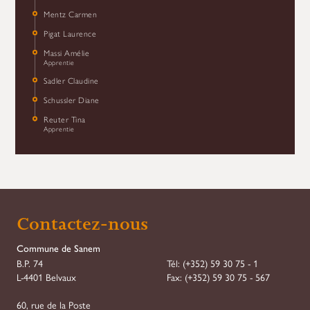
Mentz Carmen
Pigat Laurence
Massi Amélie
Apprentie
Sadler Claudine
Schussler Diane
Reuter Tina
Apprentie
Contactez-nous
Commune de Sanem
B.P. 74
Tél:
(+352) 59 30 75 - 1
L-4401 Belvaux
Fax:
(+352) 59 30 75 - 567
60, rue de la Poste