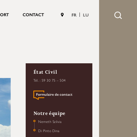
PORT
CONTACT
FR
LU
État Civil
Tél. : 59 30 75 – 504
Formulaire de contact
Notre équipe
Nemeth Szilvia
Di Pinto Dina