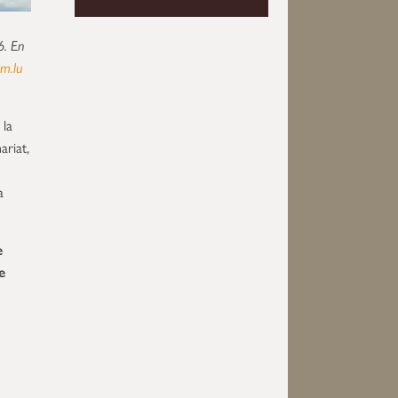
6. En
em.lu
 la
ariat,
a
e
e