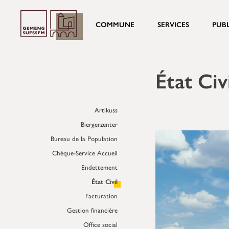
COMMUNE
SERVICES
PUB
État Civ
Artikuss
Biergerzenter
Bureau de la Population
Chèque-Service Accueil
Endettement
État Civil
Facturation
Gestion financière
Office social