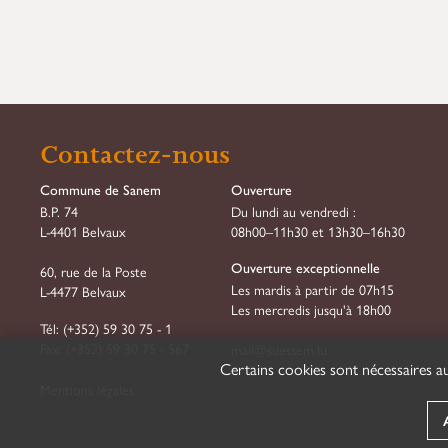
Contactez-nous
Commune de Sanem
Ouverture
B.P. 74
Du lundi au vendredi :
L-4401 Belvaux
08h00–11h30 et 13h30–16h30
Ouverture exceptionnelle
60, rue de la Poste
Les mardis à partir de 07h15
L-4477 Belvaux
Les mercredis jusqu'à 18h00
Tél:
(+352) 59 30 75 - 1
Fax:
(+352) 59 30 75 - 567
mail@suessem.lu
Certains cookies sont nécessaires au
Mentions légales