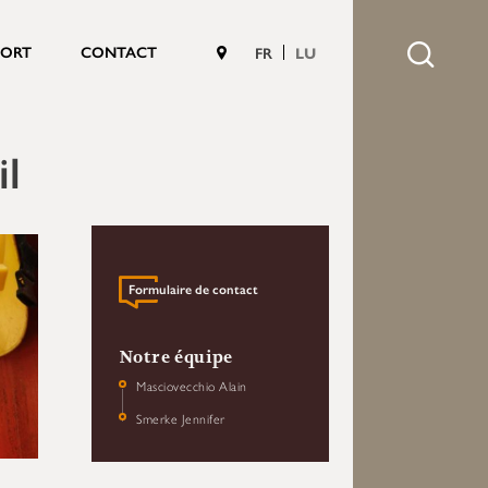
PORT
CONTACT
FR
LU
il
Formulaire de contact
Notre équipe
Masciovecchio Alain
Smerke Jennifer