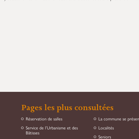
Pages les plus consultées
Réservation de salles
La commune se prése
Service de l’Urbanisme et des
Localités
Bâtisses
Seniors