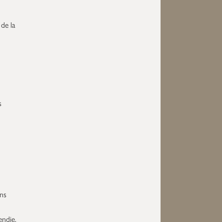
de la
s
ns
endie.