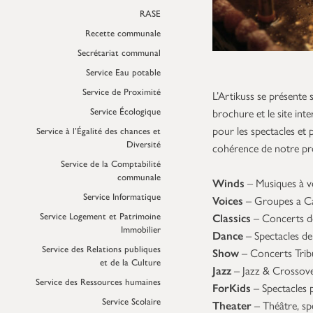
RASE
Recette communale
Secrétariat communal
Service Eau potable
Service de Proximité
L’Artikuss se présente 
Service Écologique
brochure et le site int
pour les spectacles et 
Service à l’Égalité des chances et
Diversité
cohérence de notre pro
Service de la Comptabilité
communale
Winds
– Musiques à v
Service Informatique
Voices
– Groupes a Ca
Service Logement et Patrimoine
Classics
– Concerts de
Immobilier
Dance
– Spectacles de
Service des Relations publiques
Show
– Concerts Trib
et de la Culture
Jazz
– Jazz & Crossov
Service des Ressources humaines
ForKids
– Spectacles 
Service Scolaire
Theater
– Théâtre, sp