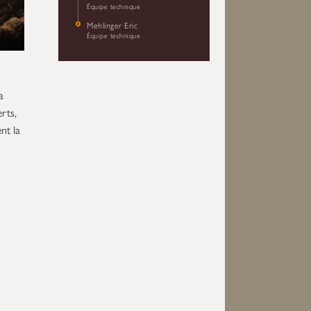
Équipe technique
Mehlinger Eric
Équipe technique
a
rts,
nt la