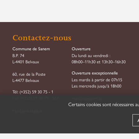
Contactez-nous
Commune de Sanem
Ouverture
B.P. 74
Du lundi au vendredi :
L-4401 Belvaux
08h00–11h30 et 13h30–16h30
Ouverture exceptionnelle
60, rue de la Poste
Les mardis à partir de 07h15
L-4477 Belvaux
Les mercredis jusqu'à 18h00
Tél:
(+352) 59 30 75 - 1
Fax:
(+352) 59 30 75 - 567
mail@suessem.lu
Certains cookies sont nécessaires au
Mentions légales
Suivez-nous sur
Facebook