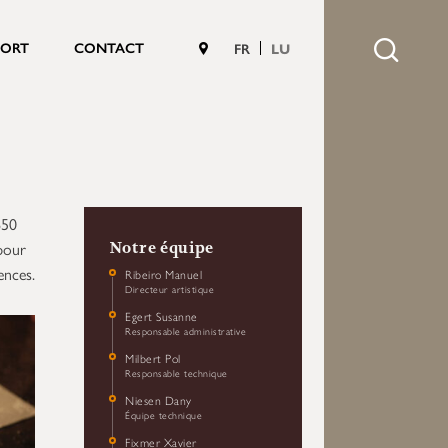
PORT
CONTACT
FR
LU
650
 pour
Notre équipe
ences.
Ribeiro Manuel
Directeur artistique
Egert Susanne
Responsable administrative
Milbert Pol
Responsable technique
Niesen Dany
Équipe technique
Fixmer Xavier