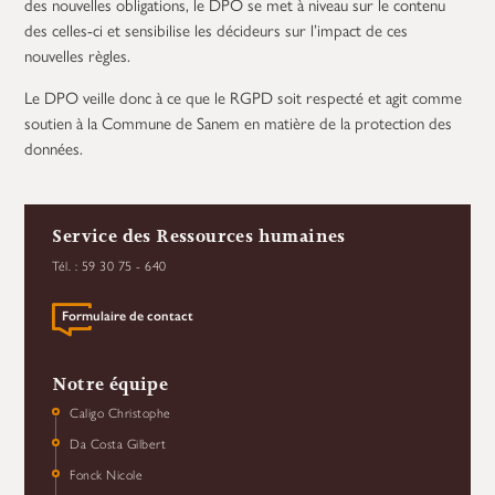
des nouvelles obligations, le DPO se met à niveau sur le contenu
des celles-ci et sensibilise les décideurs sur l’impact de ces
nouvelles règles.
Le DPO veille donc à ce que le RGPD soit respecté et agit comme
soutien à la Commune de Sanem en matière de la protection des
données.
Service des Ressources humaines
Tél. : 59 30 75 - 640
Formulaire de contact
Notre équipe
Caligo Christophe
Da Costa Gilbert
Fonck Nicole