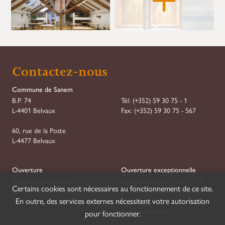
Demande de Réservation
Contactez-nous
Étape
1
sur
7
Commune de Sanem
B.P. 74
Tél:
(+352) 59 30 75 - 1
Réservation
L-4401 Belvaux
Fax:
(+352) 59 30 75 - 567
Type
*
60, rue de la Poste
L-4477 Belvaux
Association
Société
Ouverture
Ouverture exceptionnelle
Du lundi au vendredi :
Les mardis à partir de 07h15
Certains cookies sont nécessaires au fonctionnement de ce site.
08h00–11h30 et 13h30–16h30
Les mercredis jusqu'à 18h00
Date de début
*
Heure de début
*
En outre, des services externes nécessitent votre autorisation
JJ
mail@suessem.lu
pour fonctionner.