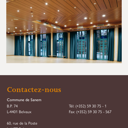
Demande de Réservation
Contactez-nous
Étape
1
sur
7
Commune de Sanem
B.P. 74
Tél:
(+352) 59 30 75 - 1
Réservation
L-4401 Belvaux
Fax:
(+352) 59 30 75 - 567
Type
*
60, rue de la Poste