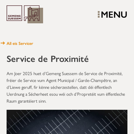
MENU
All eis Servicer
Service de Proximité
Am Joer 2025 huet d’Gemeng Suessem de Service de Proximité,
fréier de Service vum Agent Municipal / Garde-Champêtre, an
d’Liewe geruff, fir kënne sécherzestellen, datt déi ëffentlech
Uerdnung a Sécherheet esou wéi och d’Propretéit vum ëffentleche
Raum garantéiert sinn.