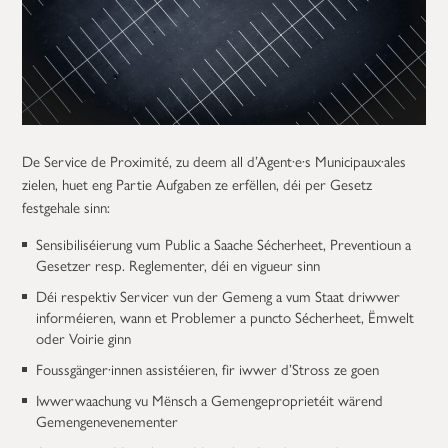
De Service de Proximité, zu deem all d’Agent·e·s Municipaux·ales
zielen, huet eng Partie Aufgaben ze erfëllen, déi per Gesetz
festgehale sinn:
Sensibiliséierung vum Public a Saache Sécherheet, Preventioun a
Gesetzer resp. Reglementer, déi en vigueur sinn
Déi respektiv Servicer vun der Gemeng a vum Staat driwwer
informéieren, wann et Problemer a puncto Sécherheet, Ëmwelt
oder Voirie ginn
Foussgänger·innen assistéieren, fir iwwer d’Stross ze goen
Iwwerwaachung vu Mënsch a Gemengeproprietéit wärend
Gemengenevenementer