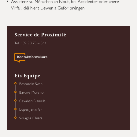
Assistenz vu Mënschen an Nout, bei Accidenter oder anere
Virfäll, déi hiert Liewen a Gefor bréngen
Service de Proximité
Tel. : 59 30 75 – 511
Kontaktformulaire
Eis Equipe
Pescarolo Sven
Barone Moreno
Cavalieri Daniele
Lopes Jennifer
Soragna Chiara