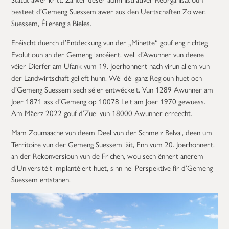
besteet d’Gemeng Suessem awer aus den Uertschaften Zolwer,
Suessem, Éilereng a Bieles.
Eréischt duerch d’Entdeckung vun der „Minette“ gouf eng richteg
Evolutioun an der Gemeng lancéiert, well d’Awunner vun deene
véier Dierfer am Ufank vum 19. Joerhonnert nach virun allem vun
der Landwirtschaft gelieft hunn. Wéi déi ganz Regioun huet och
d’Gemeng Suessem sech séier entwéckelt. Vun 1289 Awunner am
Joer 1871 ass d’Gemeng op 10078 Leit am Joer 1970 gewuess.
Am Mäerz 2022 gouf d’Zuel vun 18000 Awunner erreecht.
Mam Zoumaache vun deem Deel vun der Schmelz Belval, deen um
Territoire vun der Gemeng Suessem läit, Enn vum 20. Joerhonnert,
an der Rekonversioun vun de Frichen, wou sech ënnert anerem
d’Universitéit implantéiert huet, sinn nei Perspektive fir d’Gemeng
Suessem entstanen.