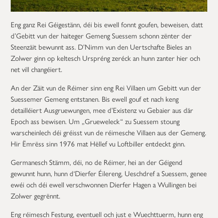
Eng ganz Rei Géigestänn, déi bis ewell fonnt goufen, beweisen, datt
d’Gebitt vun der haiteger Gemeng Suessem schonn zënter der
Steenzäit bewunnt ass. D’Nimm vun den Uertschafte Bieles an
Zolwer ginn op keltesch Urspréng zeréck an hunn zanter hier och
net vill changéiert.
An der Zäit vun de Réimer sinn eng Rei Villaen um Gebitt vun der
Suessemer Gemeng entstanen. Bis ewell gouf et nach keng
detailléiert Ausgruewungen, mee d’Existenz vu Gebaier aus där
Epoch ass bewisen. Um „Grueweleck“ zu Suessem stoung
warscheinlech déi gréisst vun de réimesche Villaen aus der Gemeng.
Hir Ëmrëss sinn 1976 mat Hëllef vu Loftbiller entdeckt ginn.
Germanesch Stämm, déi, no de Réimer, hei an der Géigend
gewunnt hunn, hunn d‘Dierfer Éilereng, Ueschdref a Suessem, genee
ewéi och déi ewell verschwonnen Dierfer Hagen a Wullingen bei
Zolwer gegrënnt.
Eng réimesch Festung, eventuell och just e Wuechttuerm, hunn eng