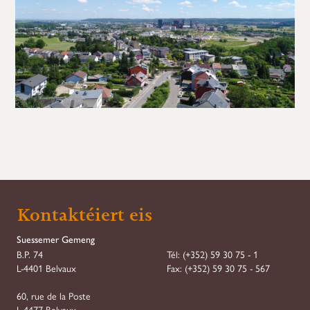
Kontaktéiert eis
Suessemer Gemeng
B.P. 74
Tél:
(+352) 59 30 75 - 1
L-4401 Belvaux
Fax:
(+352) 59 30 75 - 567
60, rue de la Poste
L-4477 Belvaux