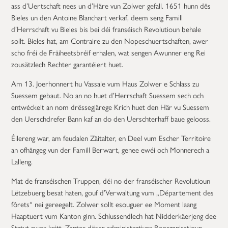
ass d’Uertschaft nees un d’Häre vun Zolwer gefall. 1651 hunn dës
Bieles un den Antoine Blanchart verkaf, deem seng Famill
d’Herrschaft vu Bieles bis bei déi franséisch Revolutioun behale
sollt. Bieles hat, am Contraire zu den Nopeschuertschaften, awer
scho fréi de Fräiheetsbréif erhalen, wat sengen Awunner eng Rei
zousätzlech Rechter garantéiert huet.
Am 13. Joerhonnert hu Vassale vum Haus Zolwer e Schlass zu
Suessem gebaut. No an no huet d’Herrschaft Suessem sech och
entwéckelt an nom drëssegjärege Krich huet den Här vu Suessem
den Uerschdrefer Bann kaf an do den Uerschterhaff baue gelooss.
Éilereng war, am feudalen Zäitalter, en Deel vum Escher Territoire
an ofhängeg vun der Famill Berwart, genee ewéi och Monnerech a
Lalleng.
Mat de franséischen Truppen, déi no der franséischer Revolutioun
Lëtzebuerg besat haten, gouf d’Verwaltung vum „Département des
fôrets“ nei gereegelt. Zolwer sollt esouguer ee Moment laang
Haaptuert vum Kanton ginn. Schlussendlech hat Nidderkäerjeng dee
Statut awer kritt. Zanter dëser administrativer Reorganisatioun