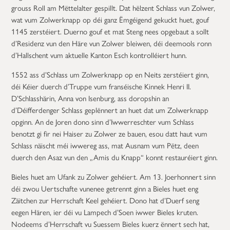
grouss Roll am Mëttelalter gespillt. Dat hëlzent Schlass vun Zolwer,
wat vum Zolwerknapp op déi ganz Ëmgéigend gekuckt huet, gouf
1145 zerstéiert. Duerno gouf et mat Steng nees opgebaut a sollt
d’Residenz vun den Häre vun Zolwer bleiwen, déi deemools ronn
d’Hallschent vum aktuelle Kanton Esch kontrolléiert hunn.
1552 ass d’Schlass um Zolwerknapp op en Neits zerstéiert ginn,
déi Kéier duerch d’Truppe vum franséische Kinnek Henri II.
D’Schlasshärin, Anna von Isenburg, ass doropshin an
d’Déifferdenger Schlass geplënnert an huet dat um Zolwerknapp
opginn. An de Joren dono sinn d’Iwwerreschter vum Schlass
benotzt gi fir nei Haiser zu Zolwer ze bauen, esou datt haut vum
Schlass näischt méi iwwereg ass, mat Ausnam vum Pëtz, deen
duerch den Asaz vun den „Amis du Knapp“ konnt restauréiert ginn.
Bieles huet am Ufank zu Zolwer gehéiert. Am 13. Joerhonnert sinn
déi zwou Uertschafte vunenee getrennt ginn a Bieles huet eng
Zäitchen zur Herrschaft Keel gehéiert. Dono hat d’Duerf seng
eegen Hären, ier déi vu Lampech d’Soen iwwer Bieles kruten.
Nodeems d’Herrschaft vu Suessem Bieles kuerz ënnert sech hat,