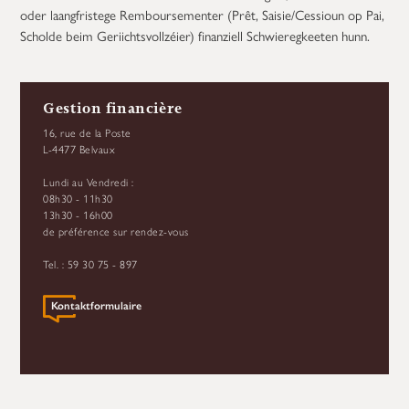
oder laangfristege Remboursementer (Prêt, Saisie/Cessioun op Pai,
Scholde beim Geriichtsvollzéier) finanziell Schwieregkeeten hunn.
Gestion financière
16, rue de la Poste
L-4477 Belvaux
Lundi au Vendredi :
08h30 - 11h30
13h30 - 16h00
de préférence sur rendez-vous
Tel. : 59 30 75 - 897
Kontaktformulaire