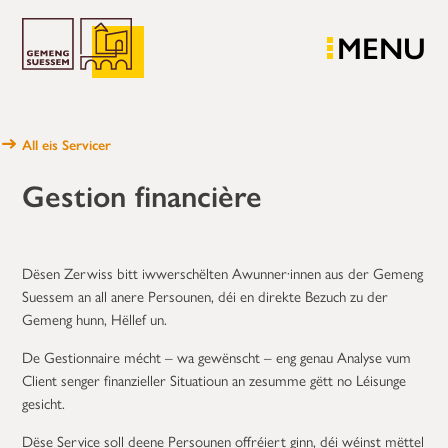
MENU
All eis Servicer
Gestion financière
Dësen Zerwiss bitt iwwerschëlten Awunner·innen aus der Gemeng
Suessem an all anere Persounen, déi en direkte Bezuch zu der
Gemeng hunn, Hëllef un.
De Gestionnaire mécht – wa gewënscht – eng genau Analyse vum
Client senger finanzieller Situatioun an zesumme gëtt no Léisunge
gesicht.
Dëse Service soll deene Persounen offréiert ginn, déi wéinst mëttel