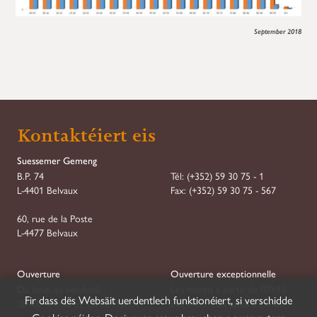
September 2018
Kontaktéiert eis
Suessemer Gemeng
B.P. 74
Tél:
(+352) 59 30 75 - 1
L-4401 Belvaux
Fax:
(+352) 59 30 75 - 567
60, rue de la Poste
L-4477 Belvaux
Ouverture
Ouverture exceptionnelle
Du lundi au vendredi :
Les mardis à partir de 07h15
Fir dass dës Websäit uerdentlech funktionéiert, si verschidde
08h00–11h30 et 13h30–16h30
Les mercredis jusqu'à 18h00