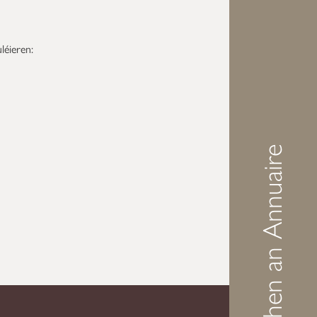
léieren:
Demarchen an Annuaire