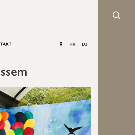
TAKT
FR
LU
essem