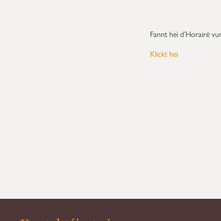
Fannt hei d’Horairë vu
Klickt hei