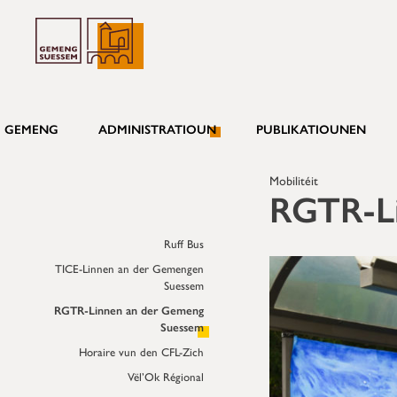
GEMENG
ADMINISTRATIOUN
PUBLIKATIOUNEN
Mobilitéit
RGTR-L
Ruff Bus
TICE-Linnen an der Gemengen
Suessem
RGTR-Linnen an der Gemeng
Suessem
Horaire vun den CFL-Zich
Vël’Ok Régional