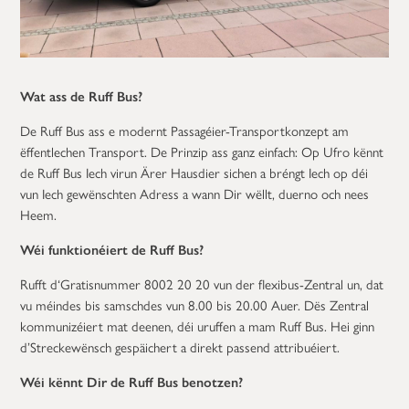
Wat ass de Ruff Bus?
De Ruff Bus ass e modernt Passagéier-Transportkonzept am
ëffentlechen Transport. De Prinzip ass ganz einfach: Op Ufro kënnt
de Ruff Bus Iech virun Ärer Hausdier sichen a bréngt Iech op déi
vun Iech gewënschten Adress a wann Dir wëllt, duerno och nees
Heem.
Wéi funktionéiert de Ruff Bus?
Rufft d‘Gratisnummer 8002 20 20 vun der flexibus-Zentral un, dat
vu méindes bis samschdes vun 8.00 bis 20.00 Auer. Dës Zentral
kommunizéiert mat deenen, déi uruffen a mam Ruff Bus. Hei ginn
d’Streckewënsch gespäichert a direkt passend attribuéiert.
Wéi kënnt Dir de Ruff Bus benotzen?