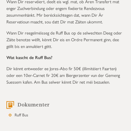
Wann Dir reservéiert, deelt eis wgl. mat, ob Ären Transfert mat
enger Zuchverbindung oder engem fixéierte Rendezvous
zesummenhänkt. Mir berécksiichtegen dat, wann Dir Är
Reservatioun maacht, sou datt Dir mat Zäiten ukommt.
Wann Dir reegelméisseg de Ruff Bus op de selwechten Deeg oder
Zäite benotze wëllt, kënnt Dir eis en Ordre Permanent ginn, dee
gëllt bis en annuléiert gëtt.
Wat kascht de Ruff Bus?
Dir kënnt entweeder ee Jores-Abo fir 50€ (illimitéiert Faarten)
oder een 10er-Carnet fir 20€ am Biergerzenter vun der Gemeng
Suessem kafen. Am Bus selwer kënnt Dir net méi bezuelen.
Dokumenter
Ruff Bus