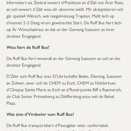
Informéiert eis Zentral iwwert d‘Positioun an d‘Zäit vun Ärer Rees,
an och iwwert d’Zäit wou dir ukomme wéilt. Mir akzeptéieren och
gär speziell Wënsch, wéi reegelméisseg Trajeten. Mellt Iech op
d’mannst 2-3 Deeg virum gewënschte Start. De Ruff Bus fiert Iech
op Är Wonschadress an dat an der Gemeng Suessem an hirer
direkter Ëmgéigend.
Wou fiert de Ruff Bus?
De Ruff Bus fiert iwwerall an der Gemeng Suessem an och an der
direkter Ëmgéigend.
D’Ziler vum Ruff Bus sinn: D’Uertschafte Bieles, Éilereng, Suessem
an Zolwer, awer och de CHEM zu Esch, CHEM zu Nidderkuer,
d’Clinqiue Sainte Marie zu Esch an d’Rond-pointe Biff a Raemerich,
de Club Senior Prënzebierg zu Déifferdeng esou wéi de Belval
Plaza.
Wat sinn d’Virdeeler vum Ruff Bus?
De Ruff Bus transportéiert d’Passagéier séier, confortabel,