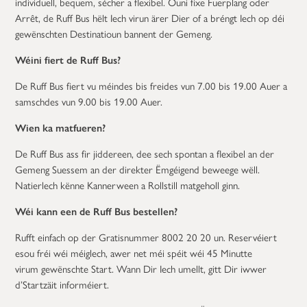
individuell, bequem, sécher a flexibel. Ouni fixe Fuerplang oder
Arrêt, de Ruff Bus hëlt Iech virun ärer Dier of a bréngt Iech op déi
gewënschten Destinatioun bannent der Gemeng.
Wéini fiert de Ruff Bus?
De Ruff Bus fiert vu méindes bis freides vun 7.00 bis 19.00 Auer a
samschdes vun 9.00 bis 19.00 Auer.
Wien ka matfueren?
De Ruff Bus ass fir jiddereen, dee sech spontan a flexibel an der
Gemeng Suessem an der direkter Ëmgéigend beweege wëll.
Natierlech kënne Kannerween a Rollstill matgeholl ginn.
Wéi kann een de Ruff Bus bestellen?
Rufft einfach op der Gratisnummer 8002 20 20 un. Reservéiert
esou fréi wéi méiglech, awer net méi spéit wéi 45 Minutte
virum gewënschte Start. Wann Dir Iech umellt, gitt Dir iwwer
d’Startzäit informéiert.