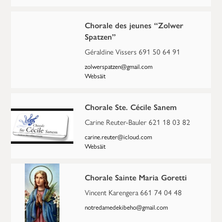
Chorale des jeunes “Zolwer
Spatzen”
Géraldine Vissers 691 50 64 91
zolwerspatzen@gmail.com
Websäit
Chorale Ste. Cécile Sanem
Carine Reuter-Bauler 621 18 03 82
carine.reuter@icloud.com
Websäit
Chorale Sainte Maria Goretti
Vincent Karengera 661 74 04 48
notredamedekibeho@gmail.com