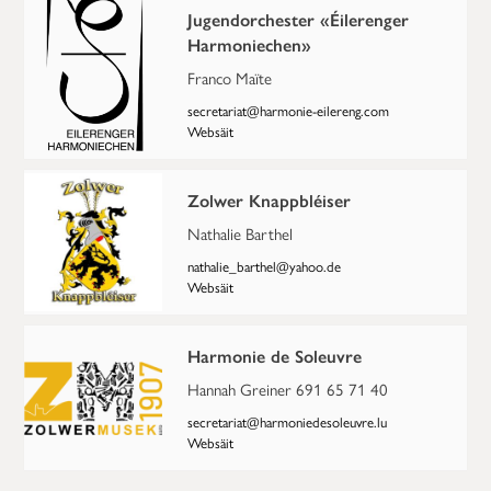
Jugendorchester «Éilerenger
Harmoniechen»
Franco Maïte
secretariat@harmonie-eilereng.com
Websäit
Zolwer Knappbléiser
Nathalie Barthel
nathalie_barthel@yahoo.de
Websäit
Harmonie de Soleuvre
Hannah Greiner 691 65 71 40
secretariat@harmoniedesoleuvre.lu
Websäit