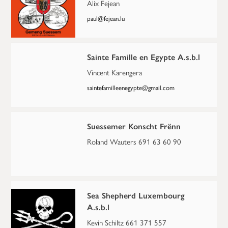
Alix Fejean
paul@fejean.lu
Sainte Famille en Egypte A.s.b.l
Vincent Karengera
saintefamilleenegypte@gmail.com
Suessemer Konscht Frënn
Roland Wauters 691 63 60 90
Sea Shepherd Luxembourg
A.s.b.l
Kevin Schiltz 661 371 557