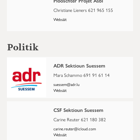
Plooschter Projet Asbl
Christiane Lieners 621 965 155
Websäit
Politik
ADR Sektioun Suessem
Mara Schammo 691 91 61 14
suessem@adr.lu
Websäit
CSF Sektioun Suessem
Carine Reuter 621 180 382
carine.reuter@icloud.com
Websäit