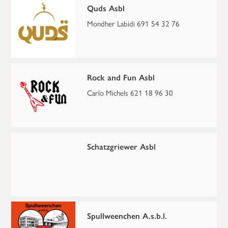
Quds Asbl
Mondher Labidi 691 54 32 76
Rock and Fun Asbl
Carlo Michels 621 18 96 30
Schatzgriewer Asbl
Spullweenchen A.s.b.l.