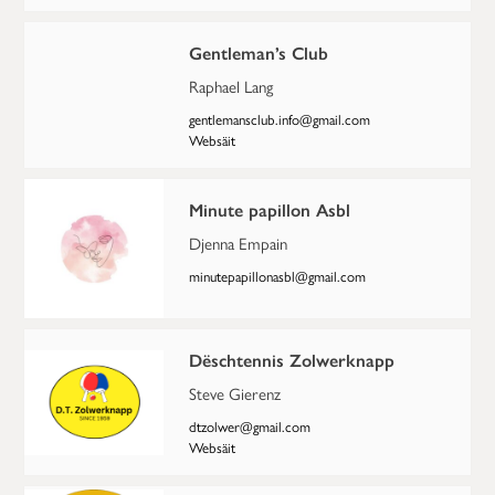
Gentleman’s Club
Raphael Lang
gentlemansclub.info@gmail.com
Websäit
Minute papillon Asbl
Djenna Empain
minutepapillonasbl@gmail.com
Dëschtennis Zolwerknapp
Steve Gierenz
dtzolwer@gmail.com
Websäit