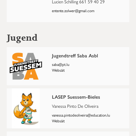
Lucien Schilling 661 59 40 29
entente.zolwer@gmail.com
Jugend
Jugendtreff Saba Asbl
saba@pt.lu
Websäit
LASEP Suessem-Bieles
Vanessa Pinto De Oliveira
vanessa.pintodeoliveira@education.lu
Websäit