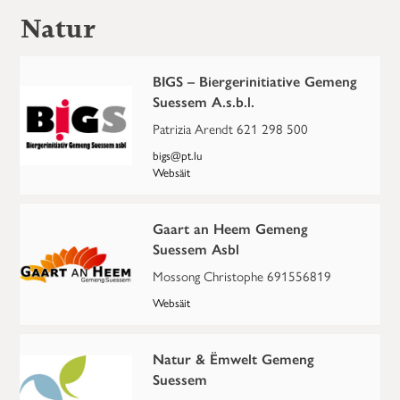
Natur
BIGS – Biergerinitiative Gemeng
Suessem A.s.b.l.
Patrizia Arendt 621 298 500
bigs@pt.lu
Websäit
Gaart an Heem Gemeng
Suessem Asbl
Mossong Christophe 691556819
Websäit
Natur & Ëmwelt Gemeng
Suessem