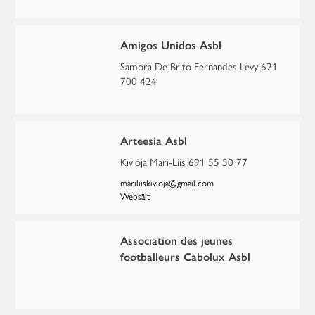
Amigos Unidos Asbl
Samora De Brito Fernandes Levy 621
700 424
Arteesia Asbl
Kivioja Mari-Liis 691 55 50 77
mariliiskivioja@gmail.com
Websäit
Association des jeunes
footballeurs Cabolux Asbl