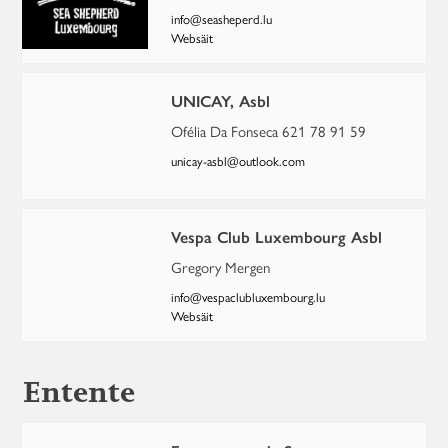
info@seasheperd.lu
Websäit
UNICAY, Asbl
Ofélia Da Fonseca 621 78 91 59
unicay-asbl@outlook.com
Vespa Club Luxembourg Asbl
Gregory Mergen
info@vespaclubluxembourg.lu
Websäit
Entente