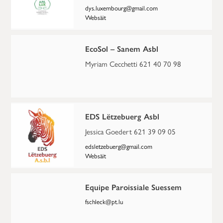
dys.luxembourg@gmail.com
Websäit
EcoSol – Sanem Asbl
Myriam Cecchetti 621 40 70 98
EDS Lëtzebuerg Asbl
Jessica Goedert 621 39 09 05
edsletzebuerg@gmail.com
Websäit
Equipe Paroissiale Suessem
fschleck@pt.lu