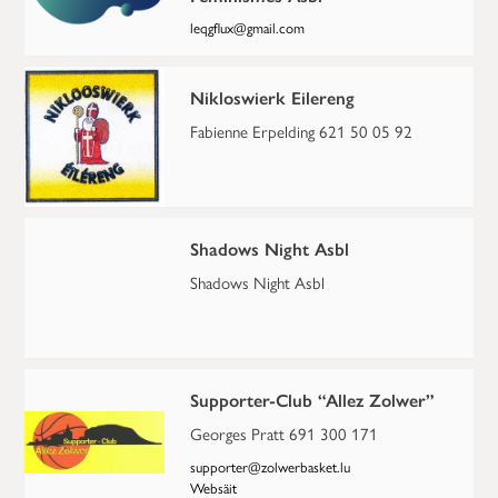
leqgflux@gmail.com
Nikloswierk Eilereng
Fabienne Erpelding 621 50 05 92
Shadows Night Asbl
Shadows Night Asbl
Supporter-Club “Allez Zolwer”
Georges Pratt 691 300 171
supporter@zolwerbasket.lu
Websäit