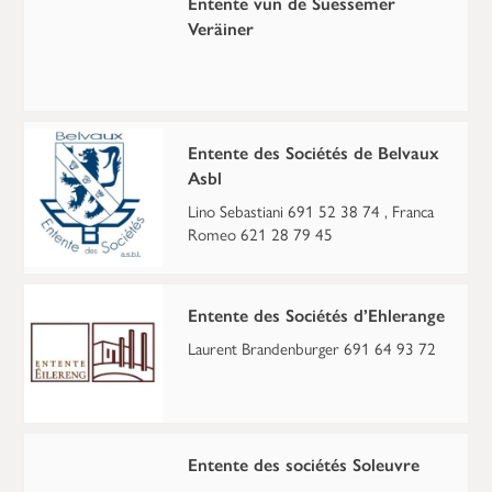
Entente vun de Suessemer
Veräiner
Entente des Sociétés de Belvaux
Asbl
Lino Sebastiani 691 52 38 74 , Franca
Romeo 621 28 79 45
Entente des Sociétés d’Ehlerange
Laurent Brandenburger 691 64 93 72
Entente des sociétés Soleuvre