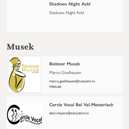
Shadows Night Asbl
Shadows Night Asbl
Musek
Bieleser Musek
Marco Goelhausen
marco.goelhausen@suessem.lu
Websäit
Cercle Vocal Bel Val-Metzerlach
alain.meyers@education.lu