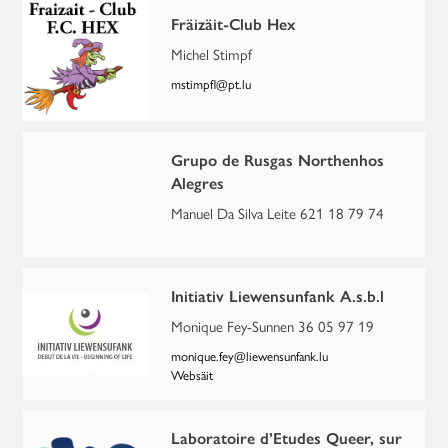
Fräizäit-Club Hex
Michel Stimpf
mstimpfl@pt.lu
Grupo de Rusgas Northenhos
Alegres
Manuel Da Silva Leite 621 18 79 74
Initiativ Liewensunfank A.s.b.l
Monique Fey-Sunnen 36 05 97 19
monique.fey@liewensunfank.lu
Websäit
Laboratoire d’Etudes Queer, sur