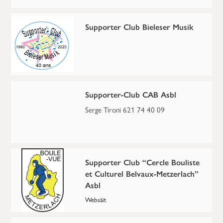
Supporter Club Bieleser Musik
Supporter-Club CAB Asbl
Serge Tironi 621 74 40 09
Supporter Club “Cercle Bouliste
et Culturel Belvaux-Metzerlach”
Asbl
Websäit