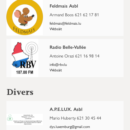
Feldmais Asbl
Armand Boos 621 62 17 81
feldmais@feldmais.lu
Websäit
Radio Belle-Vallée
Antoine Orazi 621 16 98 14
info@rbv.lu
Websäit
Divers
A.P.E.LUX. Asbl
Mario Huberty 621 30 45 44
dys.luxemburg@gmail.com