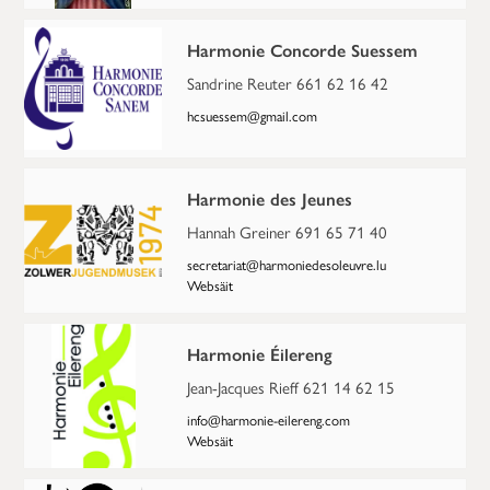
Harmonie Concorde Suessem
Sandrine Reuter 661 62 16 42
hcsuessem@gmail.com
Harmonie des Jeunes
Hannah Greiner 691 65 71 40
secretariat@harmoniedesoleuvre.lu
Websäit
Harmonie Éilereng
Jean-Jacques Rieff 621 14 62 15
info@harmonie-eilereng.com
Websäit