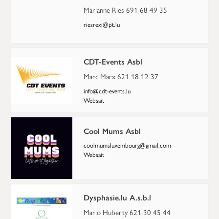
Marianne Ries 691 68 49 35
riesrexi@pt.lu
CDT-Events Asbl
Marc Marx 621 18 12 37
info@cdt-events.lu
Websäit
Cool Mums Asbl
coolmumsluxembourg@gmail.com
Websäit
Dysphasie.lu A.s.b.l
Mario Huberty 621 30 45 44