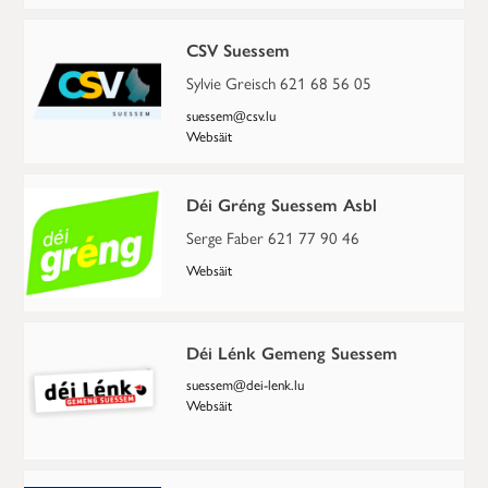
CSV Suessem
Sylvie Greisch 621 68 56 05
suessem@csv.lu
Websäit
Déi Gréng Suessem Asbl
Serge Faber 621 77 90 46
Websäit
Déi Lénk Gemeng Suessem
suessem@dei-lenk.lu
Websäit