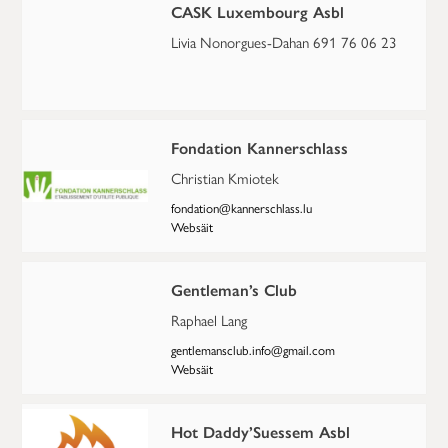
CASK Luxembourg Asbl
Livia Nonorgues-Dahan 691 76 06 23
Fondation Kannerschlass
Christian Kmiotek
fondation@kannerschlass.lu
Websäit
Gentleman’s Club
Raphael Lang
gentlemansclub.info@gmail.com
Websäit
Hot Daddy’Suessem Asbl