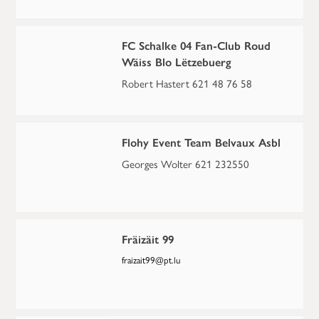
FC Schalke 04 Fan-Club Roud
Wäiss Blo Lëtzebuerg
Robert Hastert 621 48 76 58
Flohy Event Team Belvaux Asbl
Georges Wolter 621 232550
Fräizäit 99
fraizait99@pt.lu