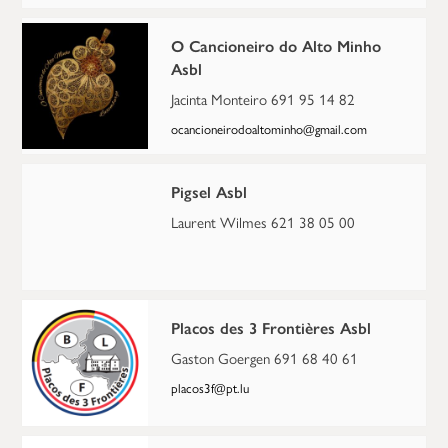
O Cancioneiro do Alto Minho
Asbl
Jacinta Monteiro 691 95 14 82
ocancioneirodoaltominho@gmail.com
Pigsel Asbl
Laurent Wilmes 621 38 05 00
Placos des 3 Frontières Asbl
Gaston Goergen 691 68 40 61
placos3f@pt.lu