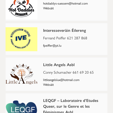
hotdaddys-suessem@hotmail.com
Websäit
Interesseveräin Éilereng
Fernand Peiffer 621 287 868
fpeiffer@pt.lu
Little Angels Asbl
Conny Schumacher 661 69 20 65
littleangelslux@hotmail.com
Websäit
LEQGF – Laboratoire d’Etudes
Queer, sur le Genre et les
Féminismes Asbl