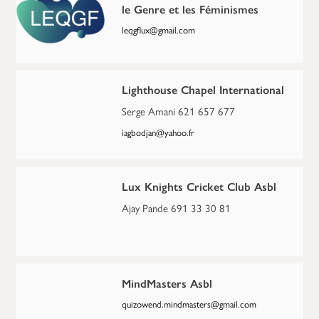
le Genre et les Féminismes
leqgflux@gmail.com
Lighthouse Chapel International
Serge Amani 621 657 677
iagbodjan@yahoo.fr
Lux Knights Cricket Club Asbl
Ajay Pande 691 33 30 81
MindMasters Asbl
quizowend.mindmasters@gmail.com