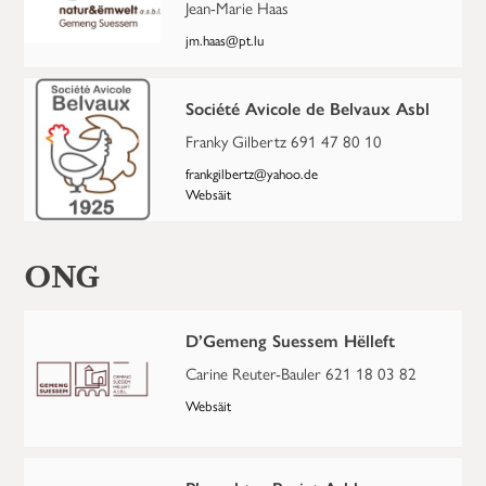
Jean-Marie Haas
jm.haas@pt.lu
Société Avicole de Belvaux Asbl
Franky Gilbertz 691 47 80 10
frankgilbertz@yahoo.de
Websäit
ONG
D’Gemeng Suessem Hëlleft
Carine Reuter-Bauler 621 18 03 82
Websäit