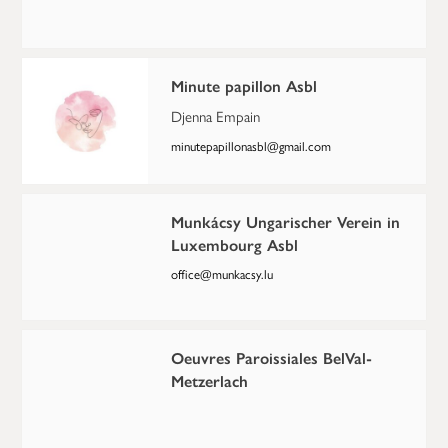
Minute papillon Asbl
Djenna Empain
minutepapillonasbl@gmail.com
Munkácsy Ungarischer Verein in
Luxembourg Asbl
office@munkacsy.lu
Oeuvres Paroissiales BelVal-
Metzerlach