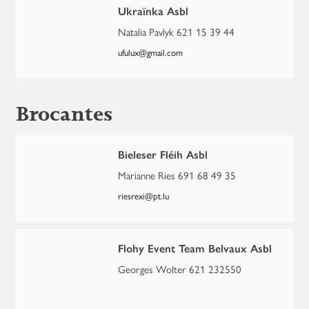
Ukraïnka Asbl
Natalia Pavlyk 621 15 39 44
ufulux@gmail.com
Brocantes
Bieleser Fléih Asbl
Marianne Ries 691 68 49 35
riesrexi@pt.lu
Flohy Event Team Belvaux Asbl
Georges Wolter 621 232550