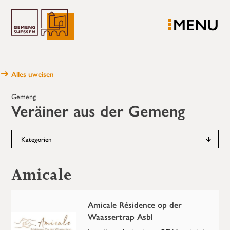
MENU
Alles uweisen
Gemeng
Veräiner aus der Gemeng
Kategorien
Amicale
Amicale Résidence op der
Waassertrap Asbl