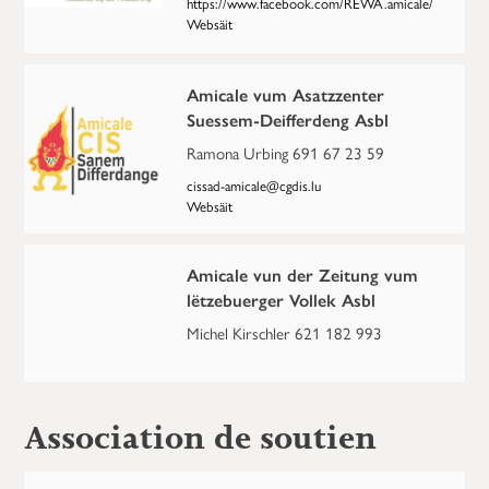
https://www.facebook.com/REWA.amicale/
Websäit
Amicale vum Asatzzenter
Suessem-Deifferdeng Asbl
Ramona Urbing 691 67 23 59
cissad-amicale@cgdis.lu
Websäit
Amicale vun der Zeitung vum
lëtzebuerger Vollek Asbl
Michel Kirschler 621 182 993
Association de soutien