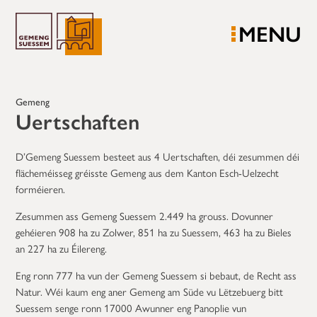
MENU
Gemeng
Uertschaften
D’Gemeng Suessem besteet aus 4 Uertschaften, déi zesummen déi
flächeméisseg gréisste Gemeng aus dem Kanton Esch-Uelzecht
forméieren.
Zesummen ass Gemeng Suessem 2.449 ha grouss. Dovunner
gehéieren 908 ha zu Zolwer, 851 ha zu Suessem, 463 ha zu Bieles
an 227 ha zu Éilereng.
Eng ronn 777 ha vun der Gemeng Suessem si bebaut, de Recht ass
Natur. Wéi kaum eng aner Gemeng am Süde vu Lëtzebuerg bitt
Suessem senge ronn 17000 Awunner eng Panoplie vun