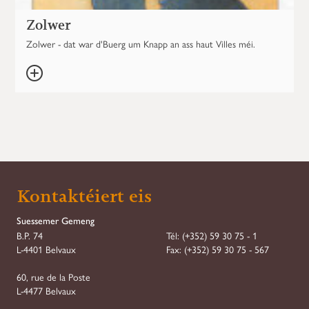
Zolwer
Zolwer - dat war d'Buerg um Knapp an ass haut Villes méi.
Kontaktéiert eis
Suessemer Gemeng
B.P. 74
Tél:
(+352) 59 30 75 - 1
L-4401 Belvaux
Fax:
(+352) 59 30 75 - 567
60, rue de la Poste
L-4477 Belvaux