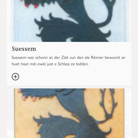
Suessem
Suessem war schonn an der Zäit vun den ale Réimer bewunnt an
huet haut méi ewéi just e Schlass ze bidden.