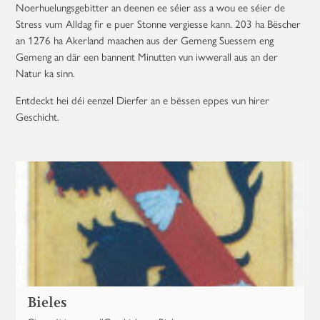
Noerhuelungsgebitter an deenen ee séier ass a wou ee séier de
Stress vum Alldag fir e puer Stonne vergiesse kann. 203 ha Bëscher
an 1276 ha Akerland maachen aus der Gemeng Suessem eng
Gemeng an där een bannent Minutten vun iwwerall aus an der
Natur ka sinn.
Entdeckt hei déi eenzel Dierfer an e bëssen eppes vun hirer
Geschicht.
Bieles