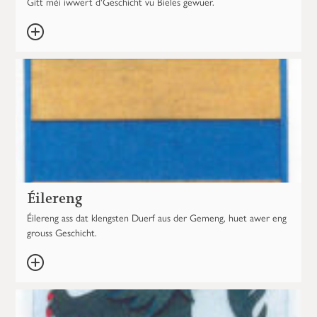
Gitt méi iwwert d'Geschicht vu Bieles gewuer.
Éilereng
Éilereng ass dat klengsten Duerf aus der Gemeng, huet awer eng
grouss Geschicht.