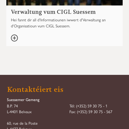
Verwaltung vum CIGL Suessem
Hei fannt dir all d'Informatiounen iwwert d'Verwaltung an
d'Organisatioun vum CIGL Suessem.
Kontaktéiert eis
Suessemer Gemeng
B.P. 74
Tél:
(+352) 59 30 75 - 1
L-4401 Belvaux
Fax:
(+352) 59 30 75 - 567
60, rue de la Poste
L-4477 Belvaux