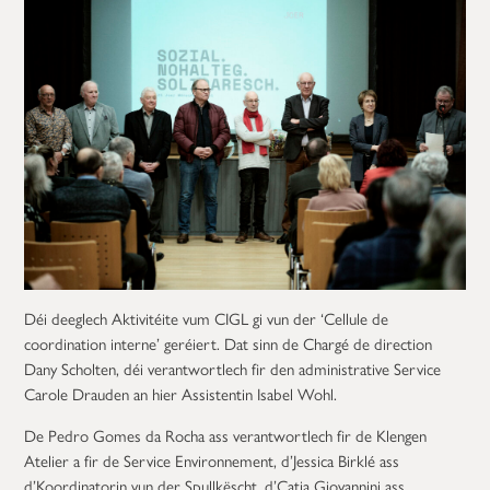
Déi deeglech Aktivitéite vum CIGL gi vun der ‘Cellule de
coordination interne’ geréiert. Dat sinn de Chargé de direction
Dany Scholten, déi verantwortlech fir den administrative Service
Carole Drauden an hier Assistentin Isabel Wohl.
De Pedro Gomes da Rocha ass verantwortlech fir de Klengen
Atelier a fir de Service Environnement, d’Jessica Birklé ass
d’Koordinatorin vun der Spullkëscht, d’Catia Giovannini ass