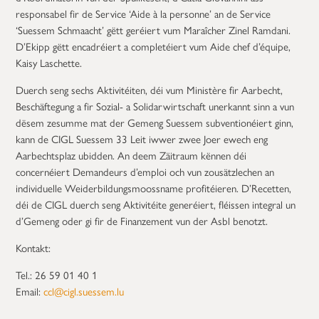
responsabel fir de Service ‘Aide à la personne’ an de Service
‘Suessem Schmaacht’ gëtt geréiert vum Maraîcher Zinel Ramdani.
D’Ekipp gëtt encadréiert a completéiert vum Aide chef d’équipe,
Kaisy Laschette.
Duerch seng sechs Aktivitéiten, déi vum Ministère fir Aarbecht,
Beschäftegung a fir Sozial- a Solidarwirtschaft unerkannt sinn a vun
dësem zesumme mat der Gemeng Suessem subventionéiert ginn,
kann de CIGL Suessem 33 Leit iwwer zwee Joer ewech eng
Aarbechtsplaz ubidden. An deem Zäitraum kënnen déi
concernéiert Demandeurs d’emploi och vun zousätzlechen an
individuelle Weiderbildungsmoossname profitéieren. D’Recetten,
déi de CIGL duerch seng Aktivitéite generéiert, fléissen integral un
d’Gemeng oder gi fir de Finanzement vun der Asbl benotzt.
Kontakt:
Tel.: 26 59 01 40 1
Email:
ccl@cigl.suessem.lu