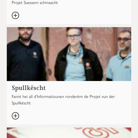
Projet Suessem schmaacht
Spullkëscht
Fannt hei all d'Informatiounen ronderëm de Projet vun der
Spullkëscht