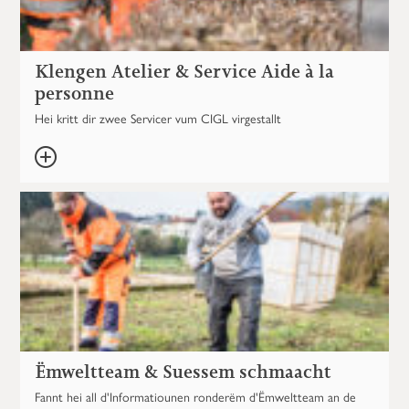
Klengen Atelier & Service Aide à la
personne
Hei kritt dir zwee Servicer vum CIGL virgestallt
Ëmweltteam & Suessem schmaacht
Fannt hei all d'Informatiounen ronderëm d'Ëmweltteam an de