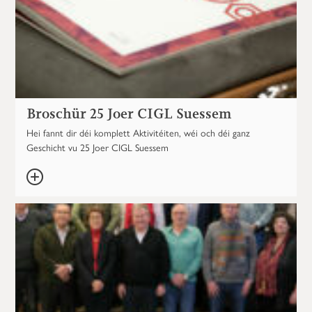
Broschür 25 Joer CIGL Suessem
Hei fannt dir déi komplett Aktivitéiten, wéi och déi ganz
Geschicht vu 25 Joer CIGL Suessem