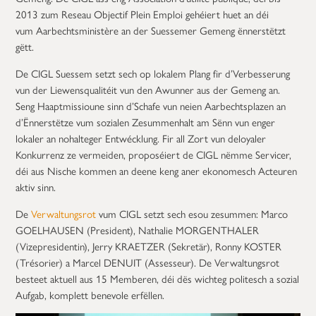
2013 zum Reseau Objectif Plein Emploi gehéiert huet an déi
vum Aarbechtsministère an der Suessemer Gemeng ënnerstëtzt
gëtt.
De CIGL Suessem setzt sech op lokalem Plang fir d’Verbesserung
vun der Liewensqualitéit vun den Awunner aus der Gemeng an.
Seng Haaptmissioune sinn d’Schafe vun neien Aarbechtsplazen an
d’Ënnerstëtze vum sozialen Zesummenhalt am Sënn vun enger
lokaler an nohalteger Entwécklung. Fir all Zort vun deloyaler
Konkurrenz ze vermeiden, proposéiert de CIGL nëmme Servicer,
déi aus Nische kommen an deene keng aner ekonomesch Acteuren
aktiv sinn.
De
Verwaltungsrot
vum CIGL setzt sech esou zesummen: Marco
GOELHAUSEN (President), Nathalie MORGENTHALER
(Vizepresidentin), Jerry KRAETZER (Sekretär), Ronny KOSTER
(Trésorier) a Marcel DENUIT (Assesseur). De Verwaltungsrot
besteet aktuell aus 15 Memberen, déi dës wichteg politesch a sozial
Aufgab, komplett benevole erfëllen.