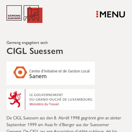
MENU
Gemeng engagéiert sech
CIGL Suessem
De CIGL Suessem ass den 8. Abrëll 1998 gegrënnt ginn an zënter
September 1999 am Asaz fir d’Bierger aus der Suessemer
Gemeng. De CIGL ass eng Association d’utilité publique, déi bis