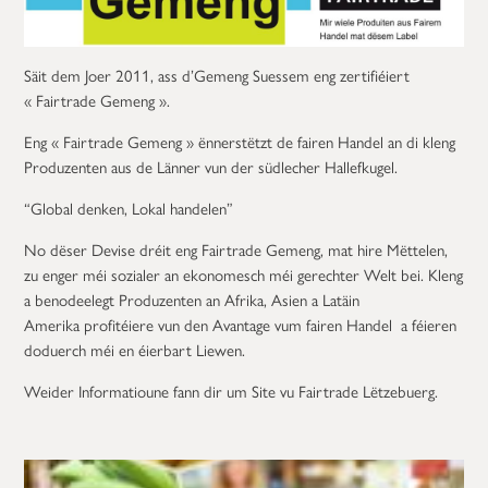
Säit dem Joer 2011, ass d’Gemeng Suessem eng zertifiéiert
« Fairtrade Gemeng ».
Eng « Fairtrade Gemeng » ënnerstëtzt de fairen Handel an di kleng
Produzenten aus de Länner vun der südlecher Hallefkugel.
“Global denken, Lokal handelen”
No dëser Devise dréit eng Fairtrade Gemeng, mat hire Mëttelen,
zu enger méi sozialer an ekonomesch méi gerechter Welt bei. Kleng
a benodeelegt Produzenten an Afrika, Asien a Latäin
Amerika profitéiere vun den Avantage vum fairen Handel a féieren
doduerch méi en éierbart Liewen.
Weider Informatioune fann dir um Site vu Fairtrade Lëtzebuerg.