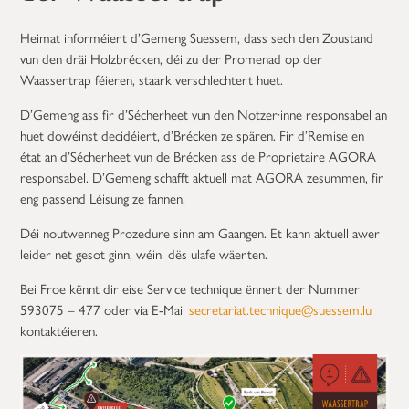
Heimat informéiert d’Gemeng Suessem, dass sech den Zoustand
vun den dräi Holzbrécken, déi zu der Promenad op der
Waassertrap féieren, staark verschlechtert huet.
D’Gemeng ass fir d’Sécherheet vun den Notzer·inne responsabel an
huet dowéinst decidéiert, d’Brécken ze spären. Fir d’Remise en
état an d’Sécherheet vun de Brécken ass de Proprietaire AGORA
responsabel. D’Gemeng schafft aktuell mat AGORA zesummen, fir
eng passend Léisung ze fannen.
Déi noutwenneg Prozedure sinn am Gaangen. Et kann aktuell awer
leider net gesot ginn, wéini dës ulafe wäerten.
Bei Froe kënnt dir eise Service technique ënnert der Nummer
593075 – 477 oder via E-Mail
secretariat.technique@suessem.lu
kontaktéieren.