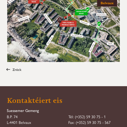
Zréck
Kontaktéiert eis
Suessemer Gemeng
B.P. 74
Tél:
(+352) 59 30 75 - 1
L-4401 Belvaux
Fax:
(+352) 59 30 75 - 567