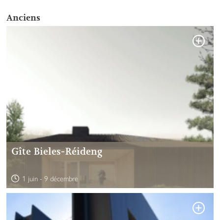
Anciens
Gîte Bieles-Réideng
1 juin
-
9 décembre