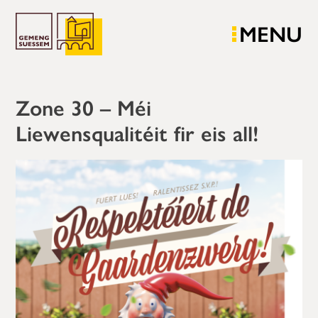
MENU
Zone 30 – Méi
Liewensqualitéit fir eis all!