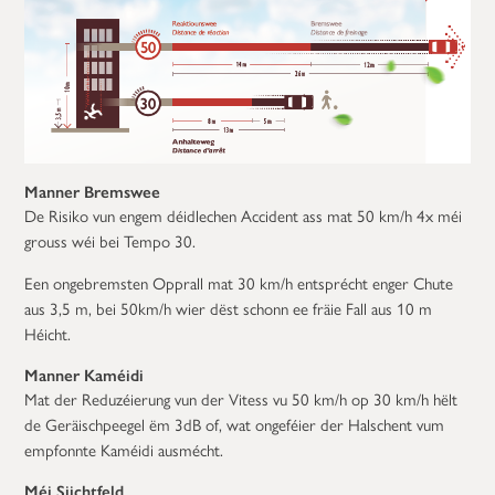
Manner Bremswee
De Risiko vun engem déidlechen Accident ass mat 50 km/h 4x méi
grouss wéi bei Tempo 30.
Een ongebremsten Opprall mat 30 km/h entsprécht enger Chute
aus 3,5 m, bei 50km/h wier dëst schonn ee fräie Fall aus 10 m
Héicht.
Manner Kaméidi
Mat der Reduzéierung vun der Vitess vu 50 km/h op 30 km/h hëlt
de Geräischpeegel ëm 3dB of, wat ongeféier der Halschent vum
empfonnte Kaméidi ausmécht.
Méi Siichtfeld