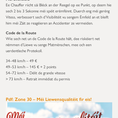
Ee Chauffer riicht säi Bléck an der Reegel op ee Punkt, op deem hie
sech 2 bis 3 Sekonne méi spéit erëmfënnt. Duerch eng méi geréng
Vitess, verbessert sech d’Visibilitéit vu sengem Ëmfeld an et bleift
him méi Zäit ze reagéieren an Accidenter ze vermeiden.
Code de la Route
Wie sech net un de Code de la Route hält, dee riskéiert net
nëmmen d’Liewe vu senge Matmënschen, mee och een
uerdentleche Protekoll.
34–48 km/h – 49 €
49–53 km/h – 145 € + 2 points
54–72 km/h – Délit de grande vitesse
> 73 km/h – Retrait immédiat du permis
Pdf: Zone 30 – Méi Liewensqualitéit fir eis!