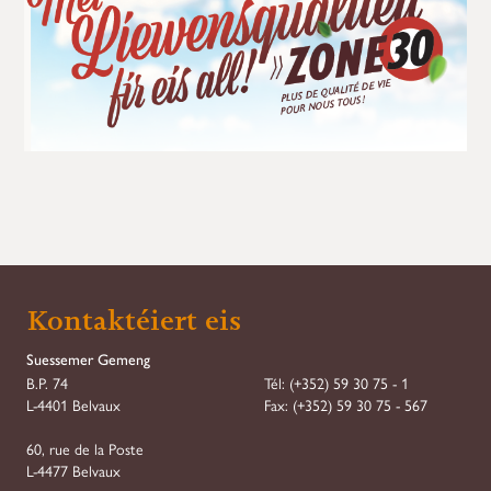
Kontaktéiert eis
Suessemer Gemeng
B.P. 74
Tél:
(+352) 59 30 75 - 1
L-4401 Belvaux
Fax:
(+352) 59 30 75 - 567
60, rue de la Poste
L-4477 Belvaux