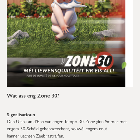
Wat ass eng Zone 30?
Signalisatioun
Den Ufank an d’Enn vun enger Tempo-30-Zone ginn ëmmer mat
engem 30-Schëld gekennzeechent, souwéi engem rout
hannerluechten Zeebrasträifen.