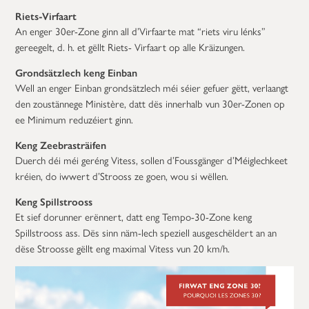
Riets-Virfaart
An enger 30er-Zone ginn all d’Virfaarte mat “riets viru lénks”
gereegelt, d. h. et gëllt Riets- Virfaart op alle Kräizungen.
Grondsätzlech keng Einban
Well an enger Einban grondsätzlech méi séier gefuer gëtt, verlaangt
den zoustännege Ministère, datt dës innerhalb vun 30er-Zonen op
ee Minimum reduzéiert ginn.
Keng Zeebrasträifen
Duerch déi méi geréng Vitess, sollen d’Foussgänger d’Méiglechkeet
kréien, do iwwert d’Strooss ze goen, wou si wëllen.
Keng Spillstrooss
Et sief dorunner erënnert, datt eng Tempo-30-Zone keng
Spillstrooss ass. Dës sinn näm-lech speziell ausgeschëldert an an
dëse Stroosse gëllt eng maximal Vitess vun 20 km/h.