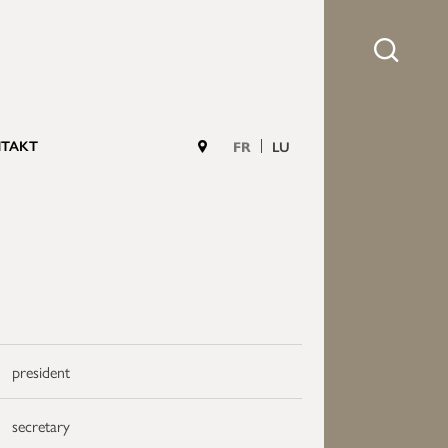
TAKT
FR
LU
president
secretary