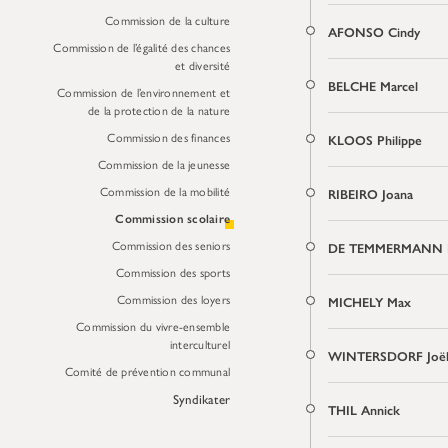
Commission de la culture
AFONSO Cindy
Commission de l’égalité des chances
et diversité
BELCHE Marcel
Commission de l’environnement et
de la protection de la nature
Commission des finances
KLOOS Philippe
Commission de la jeunesse
Commission de la mobilité
RIBEIRO Joana
Commission scolaire
Commission des seniors
DE TEMMERMANN 
Commission des sports
Commission des loyers
MICHELY Max
Commission du vivre-ensemble
interculturel
WINTERSDORF Joë
Comité de prévention communal
Syndikater
THIL Annick