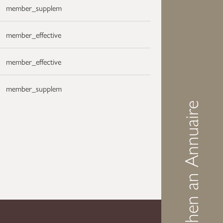
member_supplem
member_effective
member_effective
member_supplem
Demarchen an Annuaire