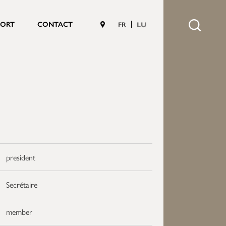
PORT
CONTACT
FR
LU
president
Secrétaire
member