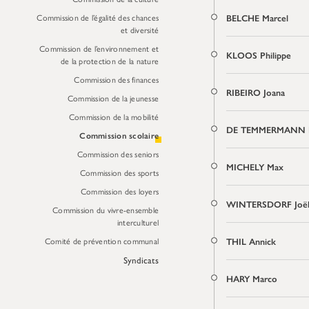
Commission de l’égalité des chances
BELCHE Marcel
et diversité
Commission de l’environnement et
KLOOS Philippe
de la protection de la nature
Commission des finances
RIBEIRO Joana
Commission de la jeunesse
Commission de la mobilité
DE TEMMERMANN 
Commission scolaire
Commission des seniors
MICHELY Max
Commission des sports
Commission des loyers
WINTERSDORF Joë
Commission du vivre-ensemble
interculturel
Comité de prévention communal
THIL Annick
Syndicats
HARY Marco