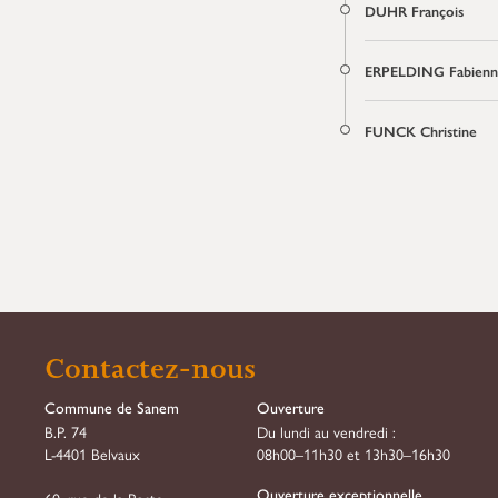
DUHR François
ERPELDING Fabienn
FUNCK Christine
Contactez-nous
Commune de Sanem
Ouverture
B.P. 74
Du lundi au vendredi :
L-4401 Belvaux
08h00–11h30 et 13h30–16h30
Ouverture exceptionnelle