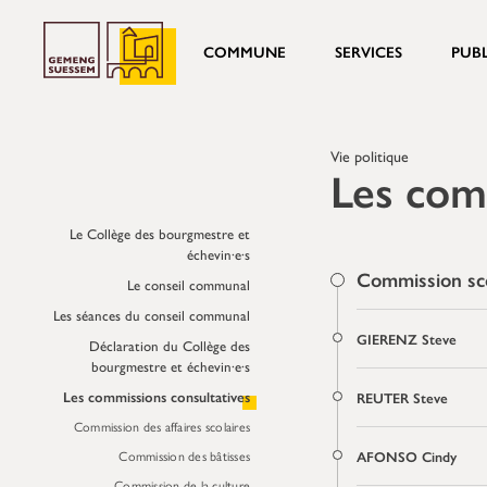
COMMUNE
SERVICES
PUB
Vie politique
Les com
Le Collège des bourgmestre et
échevin·e·s
Commission sco
Le conseil communal
Les séances du conseil communal
GIERENZ Steve
Déclaration du Collège des
bourgmestre et échevin·e·s
Les commissions consultatives
REUTER Steve
Commission des affaires scolaires
Commission des bâtisses
AFONSO Cindy
Commission de la culture