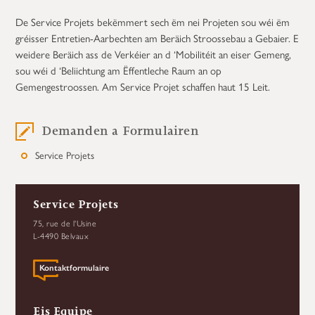
De Service Projets bekëmmert sech ëm nei Projeten sou wéi ëm
gréisser Entretien-Aarbechten am Beräich Stroossebau a Gebaier. E
weidere Beräich ass de Verkéier an d ‘Mobilitéit an eiser Gemeng,
sou wéi d ‘Beliichtung am Ëffentleche Raum an op
Gemengestroossen. Am Service Projet schaffen haut 15 Leit.
Demanden a Formulairen
Service Projets
Service Projets
75, rue de l'Usine
L-4490 Belvaux
Kontaktformulaire
Eis Equipe