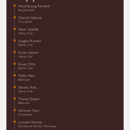
Heischbourg Fernand
Responsable
Cherchi Sabrina
Circulation
Faber Isabelle
Génie Civil
Jungers Romain
Génie Civil
Kaiser Gaston
Génie Civil
Kovac Otto
Génie Civil
Peffer Marc
Bâtiment
Sabotic Adis
Génie Civil
Thoma Daniel
Bâtiment
Schomer Yann
Circulation
Lemaire Norma
Secrétariat Service Technique