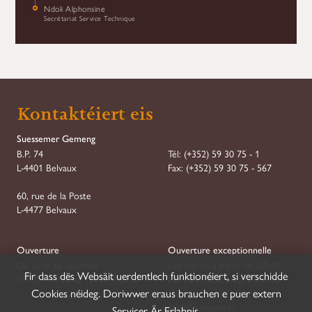
Ndoli Alphonsine
Secrétariat Service Technique
Kontaktéiert eis
Suessemer Gemeng
B.P. 74
Tél:
(+352) 59 30 75 - 1
L-4401 Belvaux
Fax:
(+352) 59 30 75 - 567
60, rue de la Poste
L-4477 Belvaux
Ouverture
Ouverture exceptionnelle
Du lundi au vendredi :
Les mardis à partir de 07h15
Fir dass dës Websäit uerdentlech funktionéiert, si verschidde
08h00–11h30 et 13h30–16h30
Les mercredis jusqu'à 18h00
Cookies néideg. Doriwwer eraus brauchen e puer extern
mail@suessem.lu
Servicer Är Erlabnis.