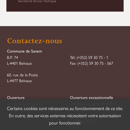
Secrétariat Service Technique
Contactez-nous
Commune de Sanem
B.P. 74
Tél:
(+352) 59 30 75 - 1
L-4401 Belvaux
Fax:
(+352) 59 30 75 - 567
60, rue de la Poste
L-4477 Belvaux
Ouverture
Ouverture exceptionnelle
Du lundi au vendredi :
Les mardis à partir de 07h15
Certains cookies sont nécessaires au fonctionnement de ce site.
08h00–11h30 et 13h30–16h30
Les mercredis jusqu'à 18h00
En outre, des services externes nécessitent votre autorisation
mail@suessem.lu
pour fonctionner.