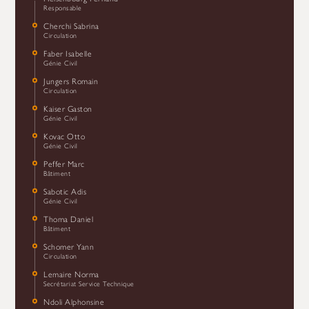
Responsable
Cherchi Sabrina
Circulation
Faber Isabelle
Génie Civil
Jungers Romain
Circulation
Kaiser Gaston
Génie Civil
Kovac Otto
Génie Civil
Peffer Marc
Bâtiment
Sabotic Adis
Génie Civil
Thoma Daniel
Bâtiment
Schomer Yann
Circulation
Lemaire Norma
Secrétariat Service Technique
Ndoli Alphonsine