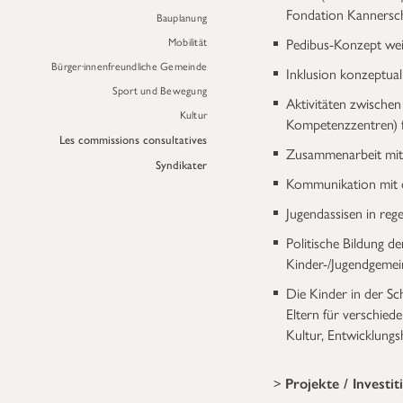
Fondation Kannersch
Bauplanung
Mobilität
Pedibus-Konzept wei
Bürger·innenfreundliche Gemeinde
Inklusion konzeptual
Sport und Bewegung
Aktivitäten zwischen
Kultur
Kompetenzzentren) 
Les commissions consultatives
Zusammenarbeit mit 
Syndikater
Kommunikation mit d
Jugendassisen in re
Politische Bildung d
Kinder-/Jugendgemei
Die Kinder in der S
Eltern für verschied
Kultur, Entwicklung
>
Projekte / Investi