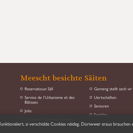
Meescht besichte Säiten
Reservatioun Säll
Gemeng stellt sech vir
Service de l’Urbanisme et des
Uertschaften
Bâtisses
Senioren
Jobs
Soziales
Nëtzlech Telefonsnummeren
funktionéiert, si verschidde Cookies néideg. Doriwwer eraus brauchen e