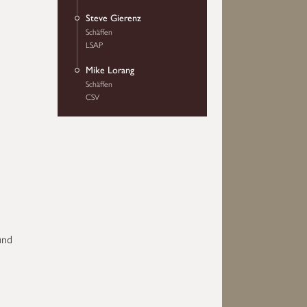
Steve Gierenz
Schäffen
LSAP
Mike Lorang
Schäffen
CSV
und