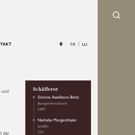
TAKT
FR
LU
Schäfferot
r und
Simone Asselborn-Bintz
Buergermeeschtesch
LSAP
Nathalie Morgenthaler
Schäffin
CSV
t der