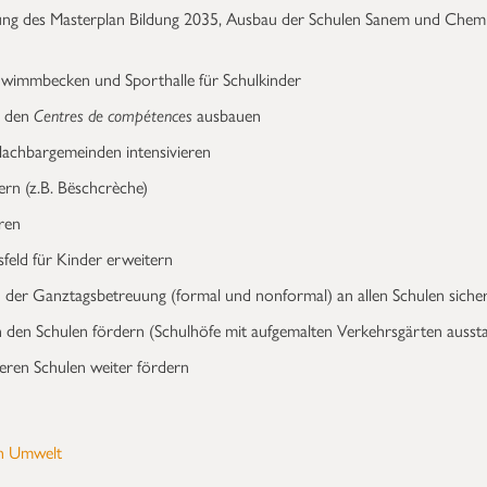
ung des Masterplan Bildung 2035, Ausbau der Schulen Sanem und Chem
hwimmbecken und Sporthalle für Schulkinder
t den
Centres de compétences
ausbauen
achbargemeinden intensivieren
rn (z.B. Bëschcrèche)
ren
sfeld für Kinder erweitern
der Ganztagsbetreuung (formal und nonformal) an allen Schulen siche
 den Schulen fördern (Schulhöfe mit aufgemalten Verkehrsgärten aussta
nseren Schulen weiter fördern
h Umwelt