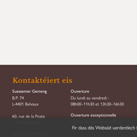
Kontaktéiert eis
Suessemer Gemeng
Ouverture
B.P. 74
Du lundi au vendredi :
L-4401 Belvaux
08h00–11h30 et 13h30–16h30
Ouverture exceptionnelle
60, rue de la Poste
Les mardis à partir de 07h15
L-4477 Belvaux
Fir dass dës Websäit uerdentlech 
Les mercredis jusqu'à 18h00
Tél:
(+352) 59 30 75 - 1