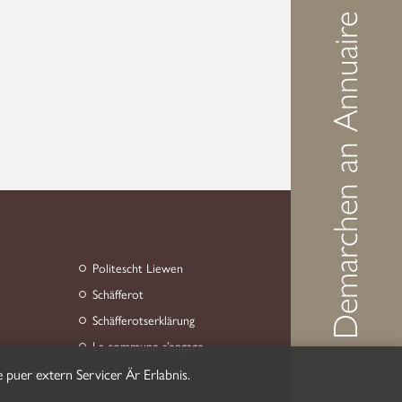
Demarchen an Annuaire
Politescht Liewen
Schäfferot
Schäfferotserklärung
La commune s’engage
 puer extern Servicer Är Erlabnis.