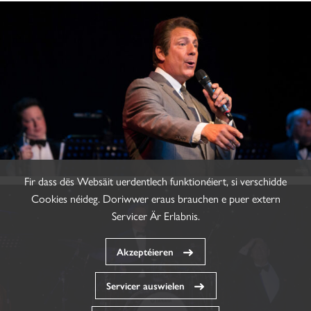
Fir dass dës Websäit uerdentlech funktionéiert, si verschidde
Cookies néideg. Doriwwer eraus brauchen e puer extern
Servicer Är Erlabnis.
Akzeptéieren
Servicer auswielen