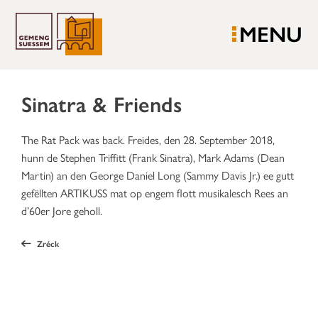
MENU
Sinatra & Friends
The Rat Pack was back. Freides, den 28. September 2018,
hunn de Stephen Triffitt (Frank Sinatra), Mark Adams (Dean
Martin) an den George Daniel Long (Sammy Davis Jr.) ee gutt
gefëllten ARTIKUSS mat op engem flott musikalesch Rees an
d’60er Jore geholl.
Zréck