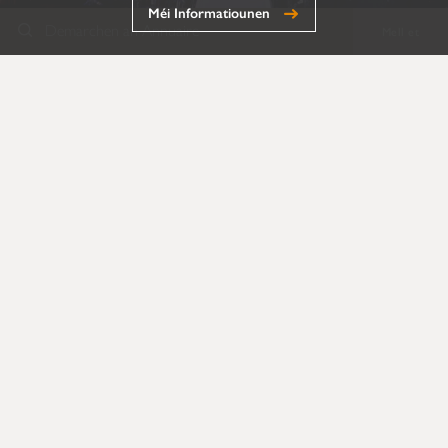
Méi Informatiounen
Demarchen an Annuaire
Mell et
Annuaire
Formulairen
Dokumenter
Entdeckt den Annuaire
Entdeckt d'Formulairen