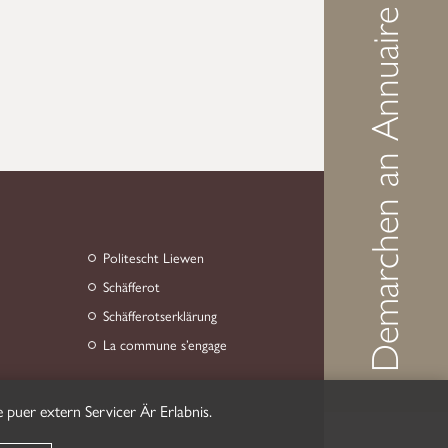
Demarchen an Annuaire
Politescht Liewen
Schäfferot
Schäfferotserklärung
La commune s’engage
 puer extern Servicer Är Erlabnis.