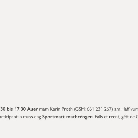
.30 bis 17.30 Auer
mam Karin Proth (GSM:
661 231 267) am Haff vu
articipant·in muss eng
Sportmatt matbréngen
. Falls et reent, gëtt d