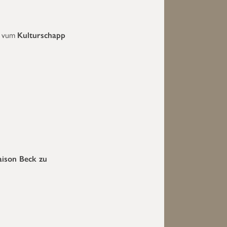
f vum
Kulturschapp
ison Beck zu