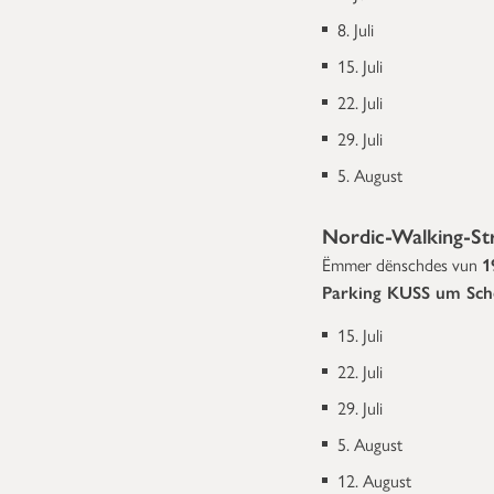
8. Juli
15. Juli
22. Juli
29. Juli
5. August
Nordic-Walking-St
Ëmmer dënschdes vun
1
Parking KUSS um Schei
15. Juli
22. Juli
29. Juli
5. August
12. August