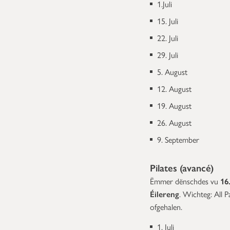
1.Juli
15. Juli
22. Juli
29. Juli
5. August
12. August
19. August
26. August
9. September
Pilates (avancé)
Ëmmer dënschdes vu
16
Éilereng
.
Wichteg: All P
ofgehalen.
1. Juli