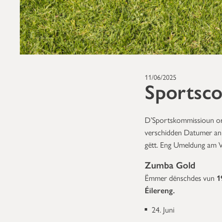
11/06/2025
Sportsc
D’Sportskommissioun or
verschidden Datumer an A
gëtt. Eng Umeldung am Vir
Zumba Gold
Ëmmer dënschdes vun
1
Éilereng.
24. Juni