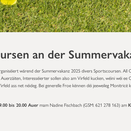
oursen an der Summervak
ganiséiert wärend der Summervakanz 2025 divers Sportscoursen. All 
uerzäiten, Interesséierter sollen also am Virfeld kucken, wéini wéi e
feld ass net néideg. Bei generelle Froe kënnen déi jeeweileg Monitricë k
9.00 bis 20.00 Auer
mam Nadine Fischbach (GSM:
621 278 163)
am
K