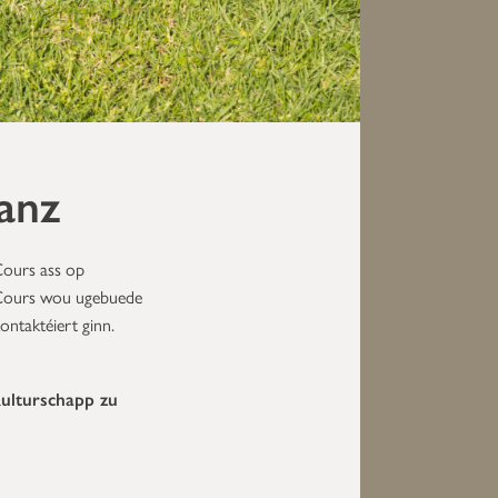
anz
Cours ass op
e Cours wou ugebuede
ontaktéiert ginn.
ulturschapp zu