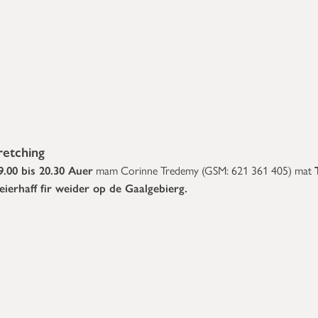
retching
9.00 bis 20.30 Auer
mam Corinne Tredemy (GSM:
621 361 405)
mat
erhaff fir weider op de Gaalgebierg.