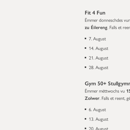
Fit 4 Fun
Ëmmer donneschdes vu
zu Éilereng
. Falls et r
7. August
14. August
21. August
28. August
Gym 50+ Stullgymn
Ëmmer mëttwochs vu
15
Zolwer
. Falls et reent,
6. August
13. August
20. August