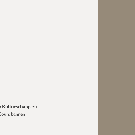
m
Kulturschapp zu
e Cours bannen