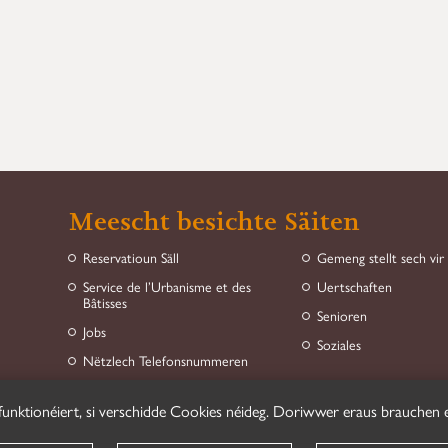
Meescht besichte Säiten
Reservatioun Säll
Gemeng stellt sech vir
Service de l’Urbanisme et des
Uertschaften
Bâtisses
Senioren
Jobs
Soziales
Nëtzlech Telefonsnummeren
funktionéiert, si verschidde Cookies néideg. Doriwwer eraus brauchen e