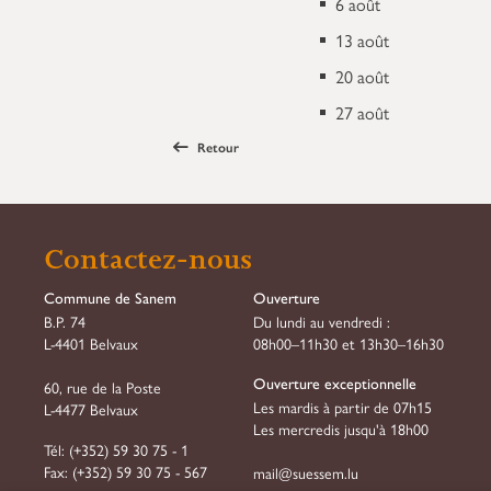
6 août
13 août
20 août
27 août
Retour
Contactez-nous
Commune de Sanem
Ouverture
B.P. 74
Du lundi au vendredi :
L-4401 Belvaux
08h00–11h30 et 13h30–16h30
Ouverture exceptionnelle
60, rue de la Poste
Les mardis à partir de 07h15
L-4477 Belvaux
Les mercredis jusqu'à 18h00
Tél:
(+352) 59 30 75 - 1
Fax:
(+352) 59 30 75 - 567
mail@suessem.lu