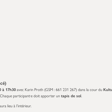
ncé)
0 à 17h30
avec Karin Proth (GSM : 661 231 267) dans la cour du
Kult
 Chaque participant·e doit apporter un
tapis de sol
.
ura lieu à l’intérieur.