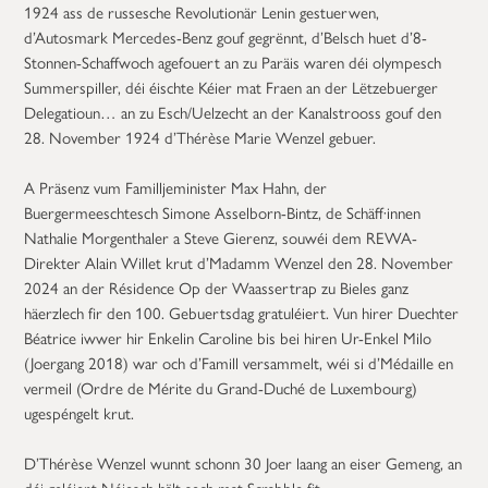
1924 ass de russesche Revolutionär Lenin gestuerwen,
d’Autosmark Mercedes-Benz gouf gegrënnt, d’Belsch huet d’8-
Stonnen-Schaffwoch agefouert an zu Paräis waren déi olympesch
Summerspiller, déi éischte Kéier mat Fraen an der Lëtzebuerger
Delegatioun… an zu Esch/Uelzecht an der Kanalstrooss gouf den
28. November 1924 d’Thérèse Marie Wenzel gebuer.
A Präsenz vum Familljeminister Max Hahn, der
Buergermeeschtesch Simone Asselborn-Bintz, de Schäff·innen
Nathalie Morgenthaler a Steve Gierenz, souwéi dem REWA-
Direkter Alain Willet krut d’Madamm Wenzel den 28. November
2024 an der Résidence Op der Waassertrap zu Bieles ganz
häerzlech fir den 100. Gebuertsdag gratuléiert. Vun hirer Duechter
Béatrice iwwer hir Enkelin Caroline bis bei hiren Ur-Enkel Milo
(Joergang 2018) war och d’Famill versammelt, wéi si d’Médaille en
vermeil (Ordre de Mérite du Grand-Duché de Luxembourg)
ugespéngelt krut.
D’Thérèse Wenzel wunnt schonn 30 Joer laang an eiser Gemeng, an
déi geléiert Néiesch hält sech mat Scrabble fit.