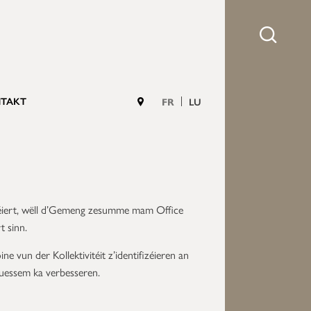
TAKT
FR
LU
fréiert, wëll d’Gemeng zesumme mam Office
t sinn.
e vun der Kollektivitéit z’identifizéieren an
uessem ka verbesseren.