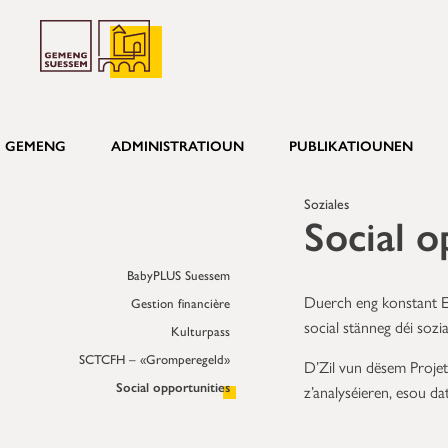
GEMENG
ADMINISTRATIOUN
PUBLIKATIOUNEN
Soziales
Social o
BabyPLUS Suessem
Duerch eng konstant E
Gestion financière
social stänneg déi sozi
Kulturpass
SCTCFH – «Gromperegeld»
D’Zil vun dësem Projet 
Social opportunities
z’analyséieren, esou 