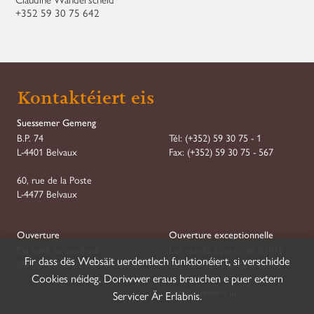
+352 59 30 75 642
Demande de Réservation
Kontaktéiert eis
Step
1
of
7
Suessemer Gemeng
B.P. 74
Tél:
(+352) 59 30 75 - 1
Réservation
L-4401 Belvaux
Fax:
(+352) 59 30 75 - 567
Type
*
60, rue de la Poste
L-4477 Belvaux
Association
Société
Ouverture
Ouverture exceptionnelle
Du lundi au vendredi :
Les mardis à partir de 07h15
Fir dass dës Websäit uerdentlech funktionéiert, si verschidde
08h00–11h30 et 13h30–16h30
Les mercredis jusqu'à 18h00
Date de début
*
Heure de début
*
Cookies néideg. Doriwwer eraus brauchen e puer extern
DD
mail@suessem.lu
Servicer Är Erlabnis.