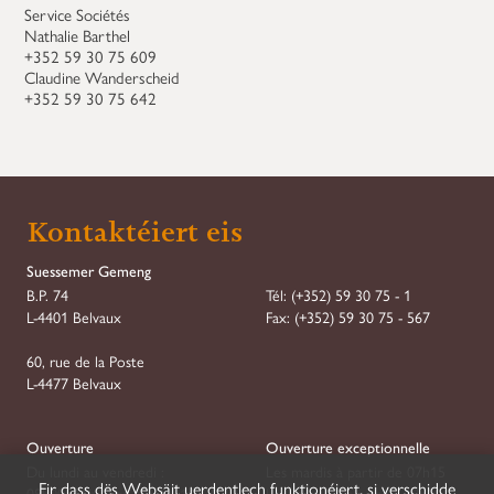
Service Sociétés
Nathalie Barthel
+352 59 30 75 609
Claudine Wanderscheid
+352 59 30 75 642
Demande de Réservation
Kontaktéiert eis
Step
1
of
7
Suessemer Gemeng
B.P. 74
Tél:
(+352) 59 30 75 - 1
Réservation
L-4401 Belvaux
Fax:
(+352) 59 30 75 - 567
Type
*
60, rue de la Poste
L-4477 Belvaux
Association
Société
Ouverture
Ouverture exceptionnelle
Du lundi au vendredi :
Les mardis à partir de 07h15
Fir dass dës Websäit uerdentlech funktionéiert, si verschidde
08h00–11h30 et 13h30–16h30
Les mercredis jusqu'à 18h00