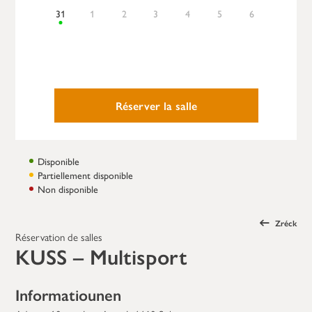
31
1
2
3
4
5
6
Réserver la salle
Disponible
Partiellement disponible
Non disponible
Zréck
Réservation de salles
KUSS – Multisport
Informatiounen